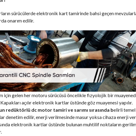
arın sürücülerde elektronik kart tamirinde bahsi geçen mevzularl
rda onarım edilir.
 için gelen her motoru sürücüsü öncelikle fizyolojik bir muayene
 Kapakları açılır elektronik kartlar üstünde göz muayenesi yapılır.
un redüktörlü dc motor tamiri ve sarımı sırasında b
elirli temel
ar denetim edilir, enerji verilmesinde masur yoksa cihaza enerji veri
ında elektronik kartlar üstünde bulunan muhtilif noktaların gerilim
.