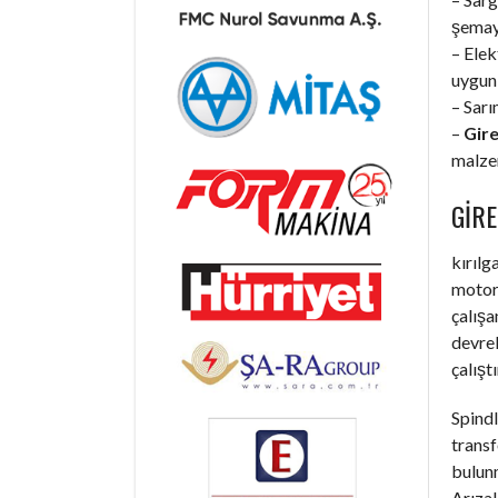
şemaya
– Elek
uygun 
– Sarı
–
Gire
malzem
GIR
kırılg
motorl
çalışa
devrel
çalışt
Spindl
trans
bulunm
Arızal