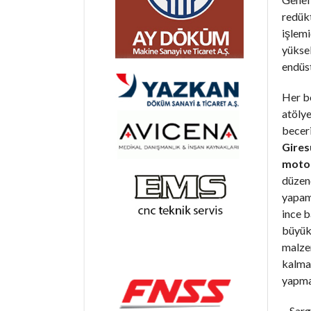
redükt
işlemi
yüksek
endüst
Her b
atöly
becer
Gires
motor
düzen
yapama
ince b
büyük
malzem
kalma
yapma
– Sarg