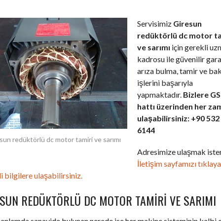
Servisimiz
Giresun
redüktörlü dc motor t
ve sarımı
için gerekli u
kadrosu ile güvenilir gara
arıza bulma, tamir ve ba
işlerini başarıyla
yapmaktadır.
Bizlere G
hattı üzerinden her za
ulaşabilirsiniz: +90 532
6144
sun redüktörlü dc motor tamiri ve sarımı
Adresimize ulaşmak ister
İletişim sayfamızı tıklay
i bilgilere ulaşabilirsiniz.
ESUN REDÜKTÖRLÜ DC MOTOR TAMIRI VE SARIMI
anlamda sanayide bulunan nerede ise her makine sisteminin kalbi 