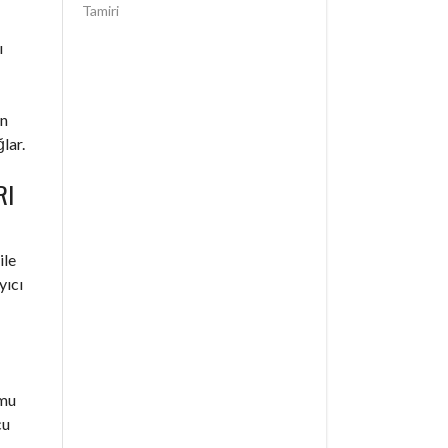
Tamiri
ı
an
lar.
RI
ile
yıcı
umu
cu