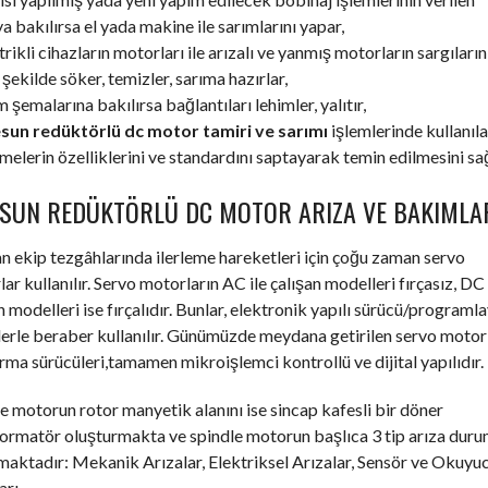
 bakılırsa el yada makine ile sarımlarını yapar,
trikli cihazların motorları ile arızalı ve yanmış motorların sargıların
şekilde söker, temizler, sarıma hazırlar,
m şemalarına bakılırsa bağlantıları lehimler, yalıtır,
sun redüktörlü dc motor tamiri ve sarımı
işlemlerinde kullanıl
elerin özelliklerini ve standardını saptayarak temin edilmesini sağ
ESUN REDÜKTÖRLÜ DC MOTOR ARIZA VE BAKIMLA
an ekip tezgâhlarında ilerleme hareketleri için çoğu zaman servo
ar kullanılır. Servo motorların AC ile çalışan modelleri fırçasız, DC 
n modelleri ise fırçalıdır. Bunlar, elektronik yapılı sürücü/programla
erle beraber kullanılır. Günümüzde meydana getirilen servo motor
ırma sürücüleri,tamamen mikroişlemci kontrollü ve dijital yapılıdır.
e motorun rotor manyetik alanını ise sincap kafesli bir döner
formatör oluşturmakta ve spindle motorun başlıca 3 tip arıza dur
aktadır: Mekanik Arızalar, Elektriksel Arızalar, Sensör ve Okuyu
arı