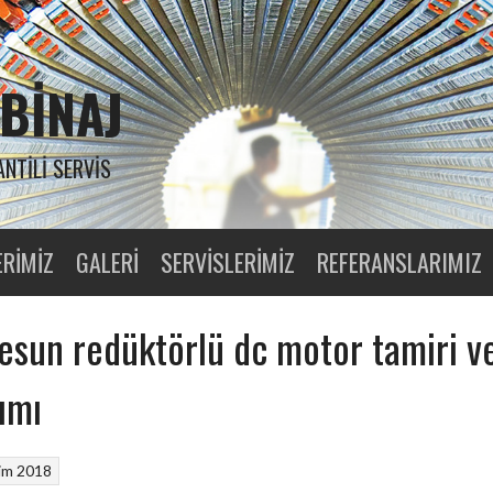
BINAJ
ANTILI SERVIS
ERIMIZ
GALERI
SERVISLERIMIZ
REFERANSLARIMIZ
esun redüktörlü dc motor tamiri v
ımı
im 2018