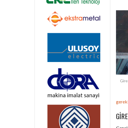
Gire
gerekl
GIR
Genel 