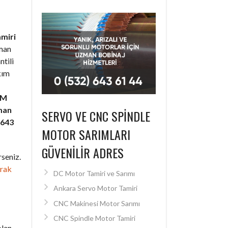
amiri
zman
ntili
kım
SM
man
SERVO VE CNC SPINDLE
 643
MOTOR SARIMLARI
GÜVENILIR ADRES
seniz.
arak
DC Motor Tamiri ve Sarımı
Ankara Servo Motor Tamiri
CNC Makinesi Motor Sarımı
CNC Spindle Motor Tamiri
olan