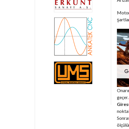
Motorl
şartla
Onarım
geçer.
Gires
noktal
Sonras
ölçülür