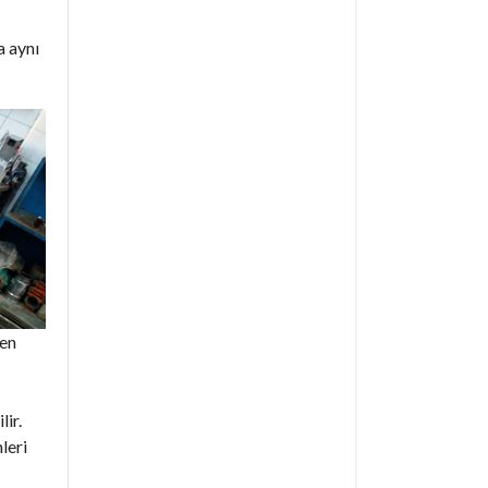
a aynı
den
lir.
leri