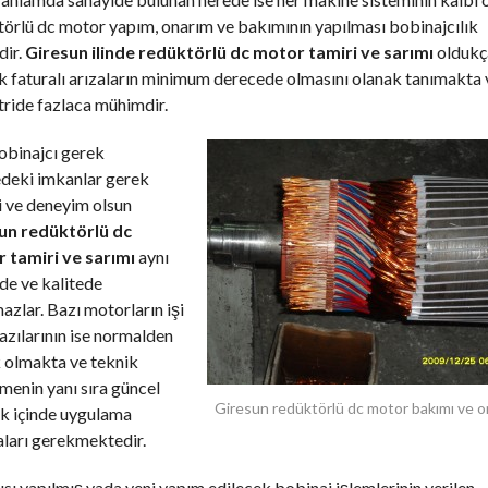
örlü dc motor yapım, onarım ve bakımının yapılması bobinajcılık
dir.
Giresun ilinde redüktörlü dc motor tamiri ve sarımı
oldukç
 faturalı arızaların minimum derecede olmasını olanak tanımakta 
ride fazlaca mühimdir.
obinajcı gerek
edeki imkanlar gerek
i ve deneyim olsun
un redüktörlü dc
 tamiri ve sarımı
aynı
de ve kalitede
zlar. Bazı motorların işi
azılarının ise normalden
 olmakta ve teknik
enin yanı sıra güncel
Giresun redüktörlü dc motor bakımı ve o
k içinde uygulama
ları gerekmektedir.
ısı yapılmış yada yeni yapım edilecek bobinaj işlemlerinin verilen