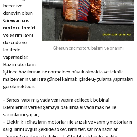
beceri ve
deneyim olsun
Giresun cnc
motoru tamiri
ve sarımı
aynı
düzende ve
Giresun cnc motoru bakımı ve onarımı
kalitede
yapamazlar.
Bazı motorların
işi ince bazılarının ise normalden büyük olmakta ve teknik
malzemenin yanı sıra güncel kalmak içinde uygulama yapmaları
gerekmektedir.
– Sargısı yapılmış yada yeni yapım edilecek bobinaj
işlemlerinin verilen şemaya bakılırsa el yada makine ile
sarımlarını yapar,
– Elektrikli cihazların motorları ile arızalı ve yanmış motorların
sargılarını uygun şekilde söker, temizler, sarıma hazırlar,
– Sarım şemalarına bakılırsa bağlantıları lehimler, yalıtır,