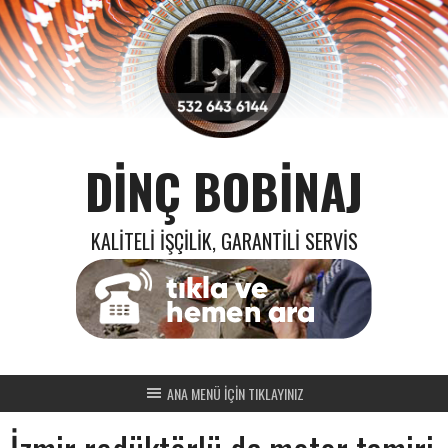
Skip
to
content
DINÇ BOBINAJ
KALITELI İŞÇILIK, GARANTILI SERVIS
ANA MENÜ İÇİN TIKLAYINIZ