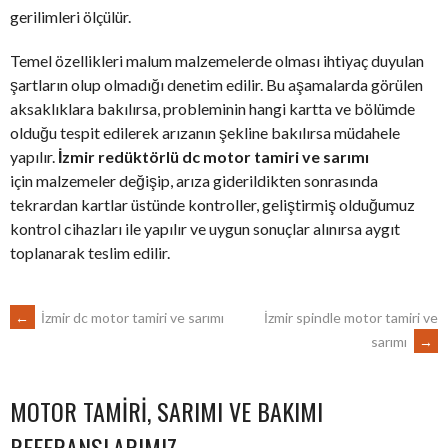
gerilimleri ölçülür.
Temel özellikleri malum malzemelerde olması ihtiyaç duyulan
şartların olup olmadığı denetim edilir. Bu aşamalarda görülen
aksaklıklara bakılırsa, probleminin hangi kartta ve bölümde
olduğu tespit edilerek arızanın şekline bakılırsa müdahele
yapılır.
İzmir redüktörlü dc motor tamiri ve sarımı
için malzemeler değişip, arıza giderildikten sonrasında
tekrardan kartlar üstünde kontroller, geliştirmiş olduğumuz
kontrol cihazları ile yapılır ve uygun sonuçlar alınırsa aygıt
toplanarak teslim edilir.
POST
←
İzmir dc motor tamiri ve sarımı
İzmir spindle motor tamiri ve
sarımı
→
NAVIGATION
MOTOR TAMIRI, SARIMI VE BAKIMI
REFERANSLARIMIZ