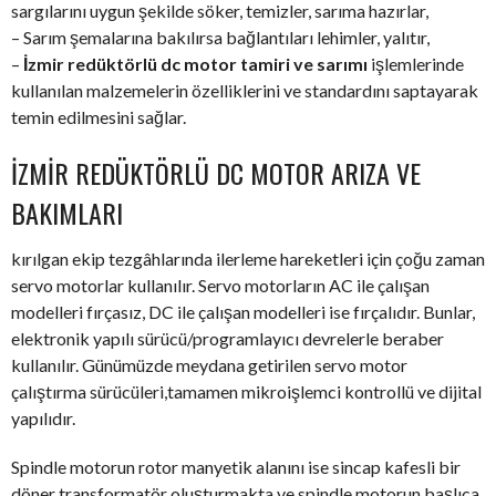
sargılarını uygun şekilde söker, temizler, sarıma hazırlar,
– Sarım şemalarına bakılırsa bağlantıları lehimler, yalıtır,
–
İzmir redüktörlü dc motor tamiri ve sarımı
işlemlerinde
kullanılan malzemelerin özelliklerini ve standardını saptayarak
temin edilmesini sağlar.
İZMIR REDÜKTÖRLÜ DC MOTOR ARIZA VE
BAKIMLARI
kırılgan ekip tezgâhlarında ilerleme hareketleri için çoğu zaman
servo motorlar kullanılır. Servo motorların AC ile çalışan
modelleri fırçasız, DC ile çalışan modelleri ise fırçalıdır. Bunlar,
elektronik yapılı sürücü/programlayıcı devrelerle beraber
kullanılır. Günümüzde meydana getirilen servo motor
çalıştırma sürücüleri,tamamen mikroişlemci kontrollü ve dijital
yapılıdır.
Spindle motorun rotor manyetik alanını ise sincap kafesli bir
döner transformatör oluşturmakta ve spindle motorun başlıca