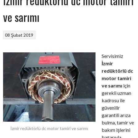
İzmir redüktörlü dc motor tamiri
ve sarımı
08 Şubat 2019
Servisimiz
İzmir
redüktörlü dc
motor tamiri
ve sarımı
için
gerekli uzman
kadrosu ile
güvenilir
garantili arıza
bulma, tamir ve
İzmir redüktörlü dc motor tamiri ve sarımı
bakım işlerini
başarıyla