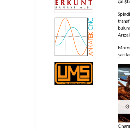
çalışt
Spindl
trans
bulunm
Arızal
Motorl
şartla
Onarım