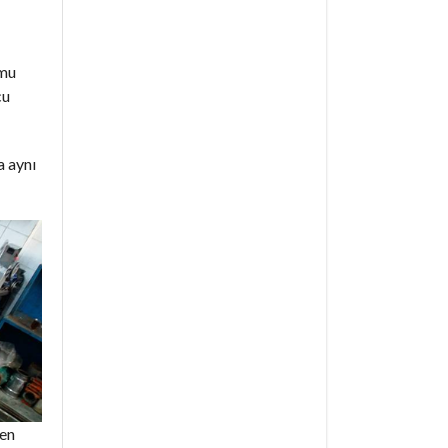
umu
cu
a aynı
den