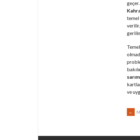
geçer.
Kahra
temel 
verili
gerili
Temel 
olmadı
proble
bakılı
sarım
kartla
ve uyg
PO
←
Ma
NA