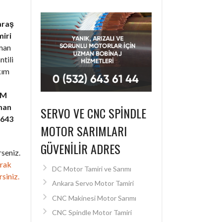
raş
iri
zman
ntili
kım
SM
man
SERVO VE CNC SPINDLE
 643
MOTOR SARIMLARI
GÜVENILIR ADRES
seniz.
arak
DC Motor Tamiri ve Sarımı
rsiniz.
Ankara Servo Motor Tamiri
CNC Makinesi Motor Sarımı
CNC Spindle Motor Tamiri