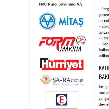
– Sarg
yapım 
sarıml
– Elek
uygun 
– Sarı
–
Kah
kullan
edilme
KAH
BAK
kırılg
motorl
çalışa
devrel