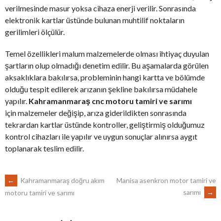
verilmesinde masur yoksa cihaza enerji verilir. Sonrasında
elektronik kartlar üstünde bulunan muhtilif noktaların
gerilimleri ölçülür.
Temel özellikleri malum malzemelerde olması ihtiyaç duyulan
şartların olup olmadığı denetim edilir. Bu aşamalarda görülen
aksaklıklara bakılırsa, probleminin hangi kartta ve bölümde
olduğu tespit edilerek arızanın şekline bakılırsa müdahele
yapılır.
Kahramanmaraş cnc motoru tamiri ve sarımı
için malzemeler değişip, arıza giderildikten sonrasında
tekrardan kartlar üstünde kontroller, geliştirmiş olduğumuz
kontrol cihazları ile yapılır ve uygun sonuçlar alınırsa aygıt
toplanarak teslim edilir.
POST
←
Kahramanmaraş doğru akım
Manisa asenkron motor tamiri ve
sarımı
→
motoru tamiri ve sarımı
NAVIGATION