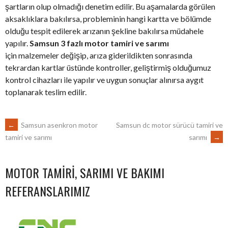
şartların olup olmadığı denetim edilir. Bu aşamalarda görülen
aksaklıklara bakılırsa, probleminin hangi kartta ve bölümde
olduğu tespit edilerek arızanın şekline bakılırsa müdahele
yapılır.
Samsun 3 fazlı motor tamiri ve sarımı
için malzemeler değişip, arıza giderildikten sonrasında
tekrardan kartlar üstünde kontroller, geliştirmiş olduğumuz
kontrol cihazları ile yapılır ve uygun sonuçlar alınırsa aygıt
toplanarak teslim edilir.
POST
←
Samsun asenkron motor
Samsun dc motor sürücü tamiri ve
sarımı
→
tamiri ve sarımı
NAVIGATION
MOTOR TAMIRI, SARIMI VE BAKIMI
REFERANSLARIMIZ