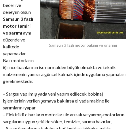
beceri ve
deneyim olsun
Samsun 3 fazlı
motor tamiri
ve sarımı
aynı
düzende ve
Samsun 3 fazlı motor bakımı ve onarımı
kalitede
yapamazlar.
Bazı motorların
işi ince bazılarının ise normalden büyük olmakta ve teknik
malzemenin yanı sıra güncel kalmak içinde uygulama yapmaları
gerekmektedir.
– Sargısı yapılmış yada yeni yapım edilecek bobinaj
işlemlerinin verilen şemaya bakılırsa el yada makine ile
sarımlarını yapar,
– Elektrikli cihazların motorları ile arızalı ve yanmış motorların
sargılarını uygun şekilde söker, temizler, sarıma hazırlar,
– Sarım şemalarına bakılırsa bağlantıları lehimler, yalıtır,