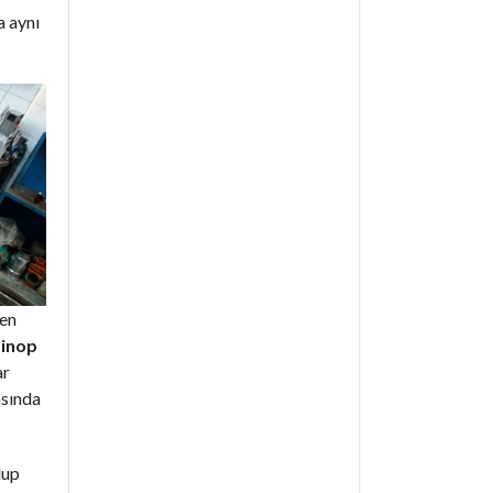
a aynı
den
Sinop
ar
asında
lup