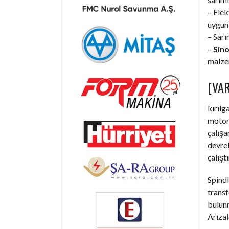
– Elek
uygun 
– Sarı
–
Sino
malzem
[VAR
kırılg
motorl
çalışa
devrel
çalışt
Spindl
trans
bulunm
Arızal