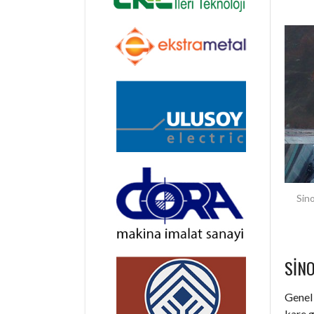
Sino
SIN
Genel 
kare g