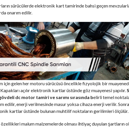
arın sürücülerde elektronik kart tamirinde bahsi geçen mevzularl
rda onarım edilir.
 için gelen her motoru sürücüsü öncelikle fizyolojik bir muayene
 Kapakları açılır elektronik kartlar üstünde göz muayenesi yapılır.
gövdeli dc motor tamiri ve sarımı sırasında b
elirli temel noktal
m edilir, enerji verilmesinde masur yoksa cihaza enerji verilir. Sonr
onik kartlar üstünde bulunan muhtilif noktaların gerilimleri ölçülür.
özellikleri malum malzemelerde olması ihtiyaç duyulan şartların o