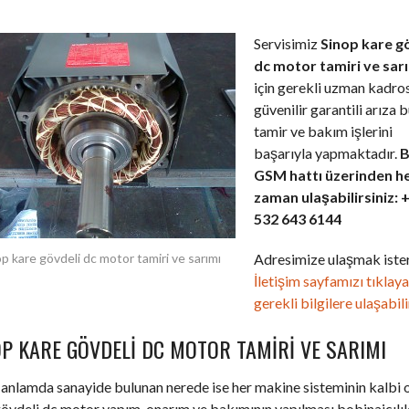
Servisimiz
Sinop kare g
dc motor tamiri ve sar
için gerekli uzman kadros
güvenilir garantili arıza 
tamir ve bakım işlerini
başarıyla yapmaktadır.
B
GSM hattı üzerinden h
zaman ulaşabilirsiniz: 
532 643 6144
Adresimize ulaşmak ister
p kare gövdeli dc motor tamiri ve sarımı
İletişim sayfamızı tıklay
gerekli bilgilere ulaşabili
OP KARE GÖVDELI DC MOTOR TAMIRI VE SARIMI
anlamda sanayide bulunan nerede ise her makine sisteminin kalbi 
övdeli dc motor yapım, onarım ve bakımının yapılması bobinajcılı