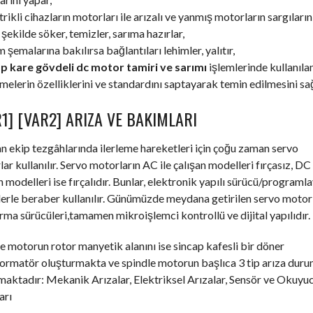
trikli cihazların motorları ile arızalı ve yanmış motorların sargıların
şekilde söker, temizler, sarıma hazırlar,
m şemalarına bakılırsa bağlantıları lehimler, yalıtır,
p kare gövdeli dc motor tamiri ve sarımı
işlemlerinde kullanıla
elerin özelliklerini ve standardını saptayarak temin edilmesini sağ
1] [VAR2] ARIZA VE BAKIMLARI
an ekip tezgâhlarında ilerleme hareketleri için çoğu zaman servo
ar kullanılır. Servo motorların AC ile çalışan modelleri fırçasız, DC 
n modelleri ise fırçalıdır. Bunlar, elektronik yapılı sürücü/programla
erle beraber kullanılır. Günümüzde meydana getirilen servo motor
ırma sürücüleri,tamamen mikroişlemci kontrollü ve dijital yapılıdır.
e motorun rotor manyetik alanını ise sincap kafesli bir döner
formatör oluşturmakta ve spindle motorun başlıca 3 tip arıza dur
aktadır: Mekanik Arızalar, Elektriksel Arızalar, Sensör ve Okuyu
arı