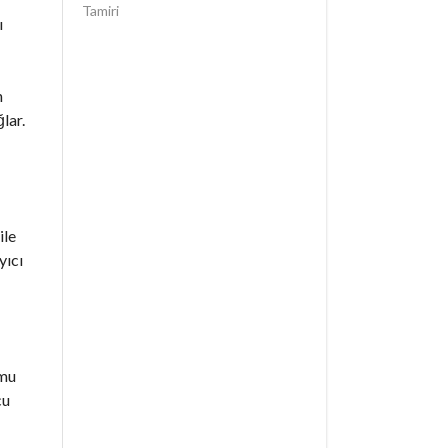
Tamiri
ı
n
lar.
ile
yıcı
umu
cu