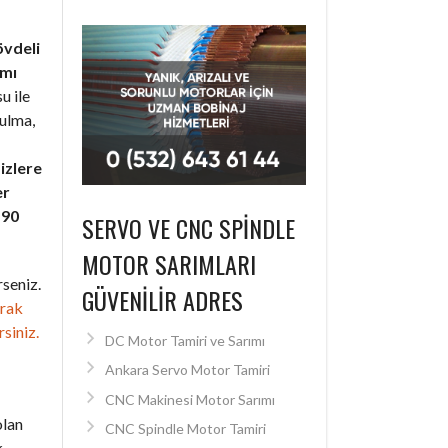
övdeli
ımı
u ile
bulma,
izlere
er
+90
SERVO VE CNC SPINDLE
MOTOR SARIMLARI
seniz.
GÜVENILIR ADRES
arak
rsiniz.
DC Motor Tamiri ve Sarımı
Ankara Servo Motor Tamiri
CNC Makinesi Motor Sarımı
olan
CNC Spindle Motor Tamiri
k