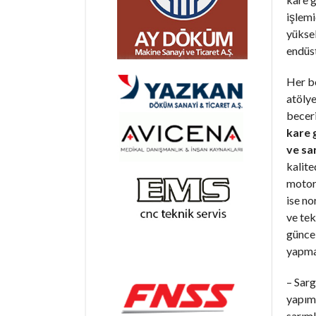
işlemi
yüksek
endüst
Her b
atöly
becer
kare 
ve sa
kalite
motorl
ise n
ve tek
günce
yapma
– Sarg
yapım 
sarıml