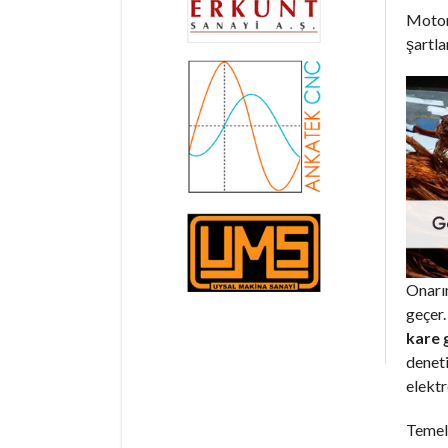
Motorl
şartla
Onarım
geçer.
kare 
deneti
elektr
Temel 