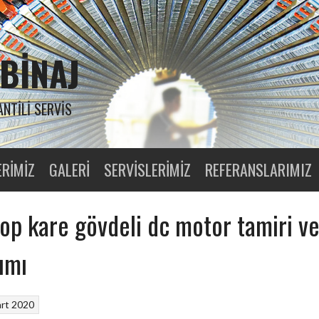
BINAJ
ANTILI SERVIS
ERIMIZ
GALERI
SERVISLERIMIZ
REFERANSLARIMIZ
op kare gövdeli dc motor tamiri v
ımı
rt 2020