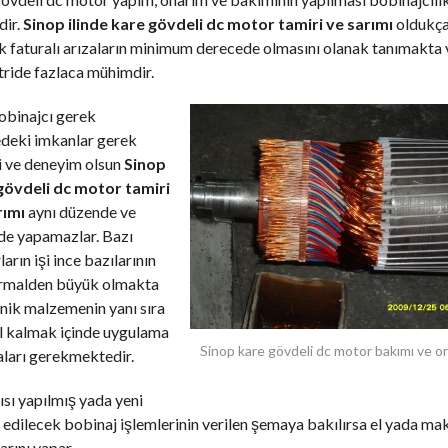
dir.
Sinop ilinde kare gövdeli dc motor tamiri ve sarımı
oldukç
 faturalı arızaların minimum derecede olmasını olanak tanımakta 
ride fazlaca mühimdir.
obinajcı gerek
edeki imkanlar gerek
i ve deneyim olsun
Sinop
gövdeli dc motor tamiri
rımı
aynı düzende ve
de yapamazlar. Bazı
arın işi ince bazılarının
ormalden büyük olmakta
nik malzemenin yanı sıra
l kalmak içinde uygulama
Sinop kare gövdeli dc motor bakımı ve o
ları gerekmektedir.
ısı yapılmış yada yeni
edilecek bobinaj işlemlerinin verilen şemaya bakılırsa el yada mak
arını yapar,