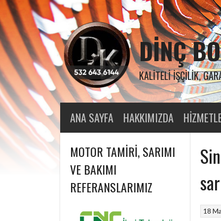
Skip
to
content
DINÇ BO
KALITELI İŞÇILIK, GAR
ANA SAYFA
HAKKIMIZDA
HIZMETL
MOTOR TAMIRI, SARIMI
Sin
VE BAKIMI
sar
REFERANSLARIMIZ
18 Ma