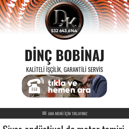
Skip
to
content
DINÇ BOBINAJ
KALITELI İŞÇILIK, GARANTILI SERVIS
ANA MENÜ İÇİN TIKLAYINIZ