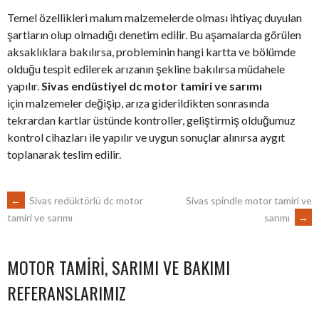
Temel özellikleri malum malzemelerde olması ihtiyaç duyulan
şartların olup olmadığı denetim edilir. Bu aşamalarda görülen
aksaklıklara bakılırsa, probleminin hangi kartta ve bölümde
olduğu tespit edilerek arızanın şekline bakılırsa müdahele
yapılır.
Sivas endüstiyel dc motor tamiri ve sarımı
için malzemeler değişip, arıza giderildikten sonrasında
tekrardan kartlar üstünde kontroller, geliştirmiş olduğumuz
kontrol cihazları ile yapılır ve uygun sonuçlar alınırsa aygıt
toplanarak teslim edilir.
POST
←
Sivas redüktörlü dc motor
Sivas spindle motor tamiri ve
sarımı
→
tamiri ve sarımı
NAVIGATION
MOTOR TAMIRI, SARIMI VE BAKIMI
REFERANSLARIMIZ