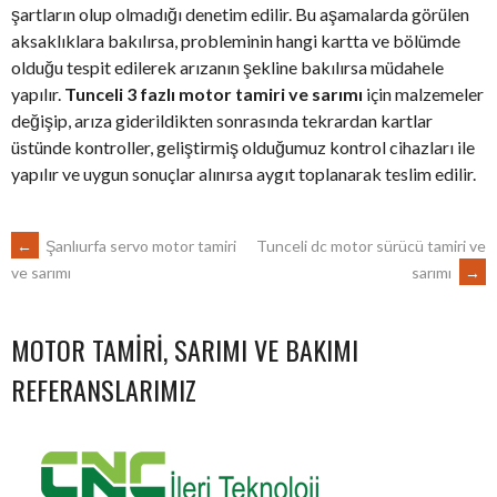
şartların olup olmadığı denetim edilir. Bu aşamalarda görülen
aksaklıklara bakılırsa, probleminin hangi kartta ve bölümde
olduğu tespit edilerek arızanın şekline bakılırsa müdahele
yapılır.
Tunceli 3 fazlı motor tamiri ve sarımı
için malzemeler
değişip, arıza giderildikten sonrasında tekrardan kartlar
üstünde kontroller, geliştirmiş olduğumuz kontrol cihazları ile
yapılır ve uygun sonuçlar alınırsa aygıt toplanarak teslim edilir.
POST
←
Şanlıurfa servo motor tamiri
Tunceli dc motor sürücü tamiri ve
sarımı
→
ve sarımı
NAVIGATION
MOTOR TAMIRI, SARIMI VE BAKIMI
REFERANSLARIMIZ