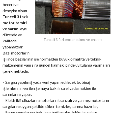
beceri ve
deneyim olsun
Tunceli 3 fazlı
motor tamiri
ve sarımı
aynı
düzende ve
Tunceli 3 fazlı motor bakımı ve onarımı
kalitede
yapamazlar.
Bazı motorların
işi ince bazılarının ise normalden büyük olmakta ve teknik
malzemenin yanı sıra güncel kalmak içinde uygulama yapmaları
gerekmektedir.
– Sargısı yapılmış yada yeni yapım edilecek bobinaj
işlemlerinin verilen şemaya bakılırsa el yada makine ile
sarımlarını yapar,
– Elektrikli cihazların motorları ile arızalı ve yanmış motorların
sargılarını uygun şekilde söker, temizler, sarıma hazırlar,
– Sarım şemalarına bakılırsa bağlantıları lehimler, yalıtır,