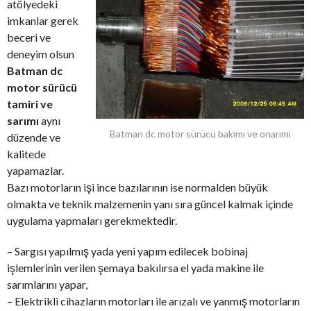
atölyedeki
imkanlar gerek
beceri ve
deneyim olsun
Batman dc
motor sürücü
tamiri ve
sarımı
aynı
Batman dc motor sürücü bakımı ve onarımı
düzende ve
kalitede
yapamazlar.
Bazı motorların işi ince bazılarının ise normalden büyük
olmakta ve teknik malzemenin yanı sıra güncel kalmak içinde
uygulama yapmaları gerekmektedir.
– Sargısı yapılmış yada yeni yapım edilecek bobinaj
işlemlerinin verilen şemaya bakılırsa el yada makine ile
sarımlarını yapar,
– Elektrikli cihazların motorları ile arızalı ve yanmış motorların