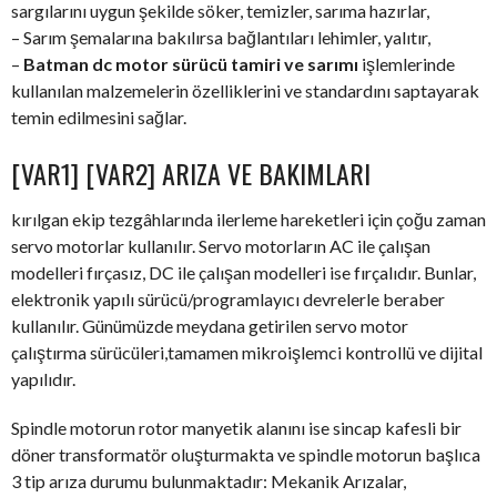
sargılarını uygun şekilde söker, temizler, sarıma hazırlar,
– Sarım şemalarına bakılırsa bağlantıları lehimler, yalıtır,
–
Batman dc motor sürücü tamiri ve sarımı
işlemlerinde
kullanılan malzemelerin özelliklerini ve standardını saptayarak
temin edilmesini sağlar.
[VAR1] [VAR2] ARIZA VE BAKIMLARI
kırılgan ekip tezgâhlarında ilerleme hareketleri için çoğu zaman
servo motorlar kullanılır. Servo motorların AC ile çalışan
modelleri fırçasız, DC ile çalışan modelleri ise fırçalıdır. Bunlar,
elektronik yapılı sürücü/programlayıcı devrelerle beraber
kullanılır. Günümüzde meydana getirilen servo motor
çalıştırma sürücüleri,tamamen mikroişlemci kontrollü ve dijital
yapılıdır.
Spindle motorun rotor manyetik alanını ise sincap kafesli bir
döner transformatör oluşturmakta ve spindle motorun başlıca
3 tip arıza durumu bulunmaktadır: Mekanik Arızalar,