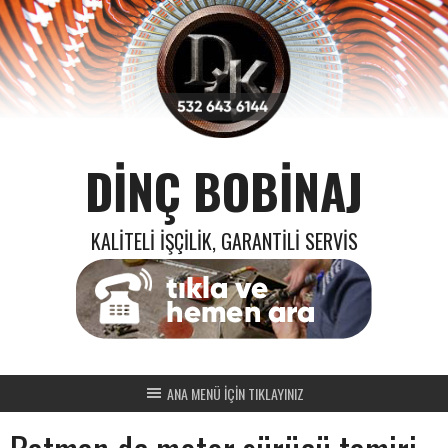
Skip
to
content
DINÇ BOBINAJ
KALITELI İŞÇILIK, GARANTILI SERVIS
ANA MENÜ İÇİN TIKLAYINIZ