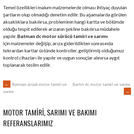
Temel özellikleri malum malzemelerde olması ihtiyaç duyulan
şartların olup olmadığı denetim edilir. Bu aşamalarda görülen
aksaklıklara bakılırsa, probleminin hangi kartta ve bölümde
olduğu tespit edilerek arızanın şekline bakılırsa müdahele
yapılır.
Batman dc motor sürücü tamiri ve sarımı
için malzemeler değişip, arıza giderildikten sonrasında
tekrardan kartlar üstünde kontroller, geliştirmiş olduğumuz
kontrol cihazları ile yapılır ve uygun sonuçlar alınırsa aygıt
toplanarak teslim edilir.
POST
←
Batman arızalı motor tamiri ve
Bartın dc motor tamiri ve sarımı
→
sarımı
NAVIGATION
MOTOR TAMIRI, SARIMI VE BAKIMI
REFERANSLARIMIZ