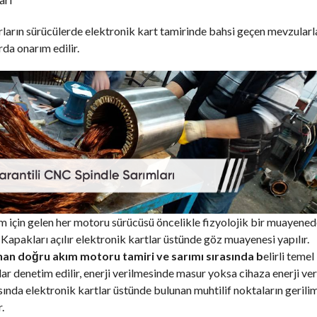
arın sürücülerde elektronik kart tamirinde bahsi geçen mevzularl
rda onarım edilir.
 için gelen her motoru sürücüsü öncelikle fizyolojik bir muayene
 Kapakları açılır elektronik kartlar üstünde göz muayenesi yapılır.
an doğru akım motoru tamiri ve sarımı sırasında b
elirli temel
ar denetim edilir, enerji verilmesinde masur yoksa cihaza enerji veri
ında elektronik kartlar üstünde bulunan muhtilif noktaların gerilim
.