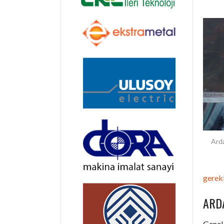
Arda
gerekl
ARD
Genel 