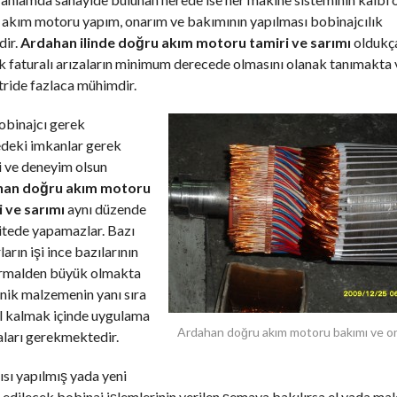
 akım motoru yapım, onarım ve bakımının yapılması bobinajcılık
dir.
Ardahan ilinde doğru akım motoru tamiri ve sarımı
oldukç
 faturalı arızaların minimum derecede olmasını olanak tanımakta 
ride fazlaca mühimdir.
obinajcı gerek
edeki imkanlar gerek
i ve deneyim olsun
han doğru akım motoru
i ve sarımı
aynı düzende
itede yapamazlar. Bazı
arın işi ince bazılarının
ormalden büyük olmakta
nik malzemenin yanı sıra
l kalmak içinde uygulama
Ardahan doğru akım motoru bakımı ve on
ları gerekmektedir.
ısı yapılmış yada yeni
edilecek bobinaj işlemlerinin verilen şemaya bakılırsa el yada mak