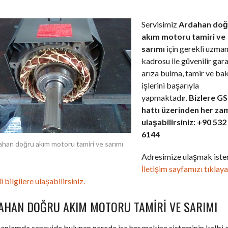
Servisimiz
Ardahan doğ
akım motoru tamiri ve
sarımı
için gerekli uzma
kadrosu ile güvenilir gara
arıza bulma, tamir ve ba
işlerini başarıyla
yapmaktadır.
Bizlere G
hattı üzerinden her za
ulaşabilirsiniz: +90 532
6144
han doğru akım motoru tamiri ve sarımı
Adresimize ulaşmak ister
İletişim sayfamızı tıklay
i bilgilere ulaşabilirsiniz.
AHAN DOĞRU AKIM MOTORU TAMIRI VE SARIMI
anlamda sanayide bulunan nerede ise her makine sisteminin kalbi 