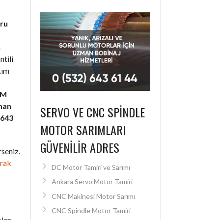
ru
n
ntili
kım
SM
man
SERVO VE CNC SPINDLE
 643
MOTOR SARIMLARI
GÜVENILIR ADRES
seniz.
arak
DC Motor Tamiri ve Sarımı
Ankara Servo Motor Tamiri
CNC Makinesi Motor Sarımı
CNC Spindle Motor Tamiri
olan