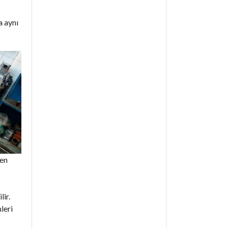
a aynı
den
lir.
leri