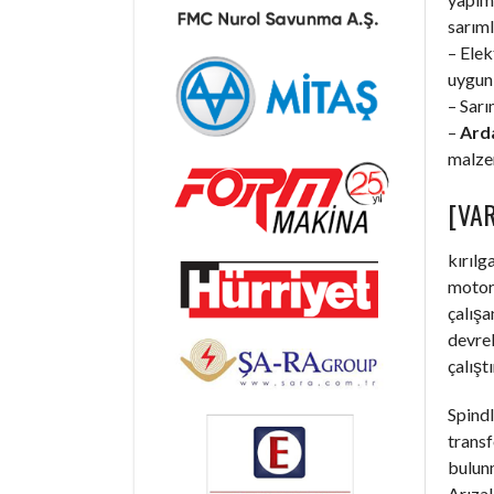
sarıml
– Elek
uygun 
– Sarı
–
Ard
malzem
[VAR
kırılg
motorl
çalışa
devrel
çalışt
Spindl
trans
bulunm
Arızal