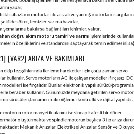
arını yapar,
trikli cihazların motorları ile arızalı ve yanmış motorların sargıların
şekilde söker, temizler, sarıma hazırlar,
m şemalarına bakılırsa bağlantıları lehimler, yalıtır,
ahan doğru akım motoru tamiri ve sarımı
işlemlerinde kullanıla
elerin özelliklerini ve standardını saptayarak temin edilmesini sağ
1] [VAR2] ARIZA VE BAKIMLARI
an ekip tezgâhlarında ilerleme hareketleri için çoğu zaman servo
ar kullanılır. Servo motorların AC ile çalışan modelleri fırçasız, DC 
n modelleri ise fırçalıdır. Bunlar, elektronik yapılı sürücü/programla
erle beraber kullanılır. Günümüzde meydana getirilen servo motor
ırma sürücüleri,tamamen mikroişlemci kontrollü ve dijital yapılıdır.
e motorun rotor manyetik alanını ise sincap kafesli bir döner
formatör oluşturmakta ve spindle motorun başlıca 3 tip arıza dur
aktadır: Mekanik Arızalar, Elektriksel Arızalar, Sensör ve Okuyu
arı