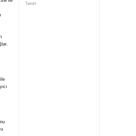
Tamiri
ı
n
lar.
ile
yıcı
umu
cu