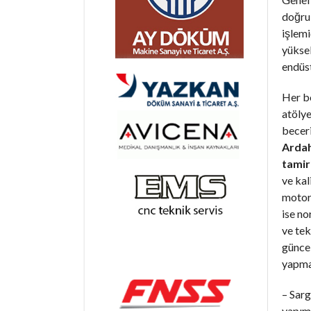
doğru
işlemi
yüksek
endüst
Her b
atöly
becer
Arda
tamir
ve kal
motorl
ise n
ve tek
günce
yapma
– Sarg
yapım 