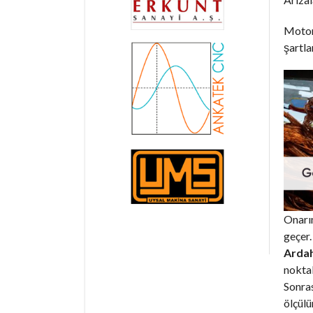
Motorl
şartla
Onarım
geçer.
Ardah
noktal
Sonras
ölçülür