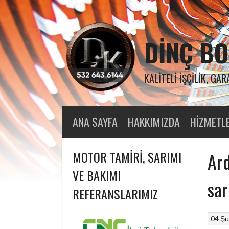
Skip
to
content
DINÇ BO
KALITELI İŞÇILIK, GAR
ANA SAYFA
HAKKIMIZDA
HIZMETL
MOTOR TAMIRI, SARIMI
Ard
VE BAKIMI
sar
REFERANSLARIMIZ
04 Şu