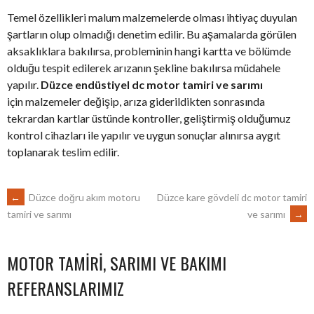
Temel özellikleri malum malzemelerde olması ihtiyaç duyulan
şartların olup olmadığı denetim edilir. Bu aşamalarda görülen
aksaklıklara bakılırsa, probleminin hangi kartta ve bölümde
olduğu tespit edilerek arızanın şekline bakılırsa müdahele
yapılır.
Düzce endüstiyel dc motor tamiri ve sarımı
için malzemeler değişip, arıza giderildikten sonrasında
tekrardan kartlar üstünde kontroller, geliştirmiş olduğumuz
kontrol cihazları ile yapılır ve uygun sonuçlar alınırsa aygıt
toplanarak teslim edilir.
POST
←
Düzce doğru akım motoru
Düzce kare gövdeli dc motor tamiri
ve sarımı
→
tamiri ve sarımı
NAVIGATION
MOTOR TAMIRI, SARIMI VE BAKIMI
REFERANSLARIMIZ