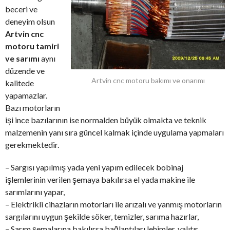
beceri ve
deneyim olsun
Artvin cnc
motoru tamiri
ve sarımı
aynı
düzende ve
Artvin cnc motoru bakımı ve onarımı
kalitede
yapamazlar.
Bazı motorların
işi ince bazılarının ise normalden büyük olmakta ve teknik
malzemenin yanı sıra güncel kalmak içinde uygulama yapmaları
gerekmektedir.
– Sargısı yapılmış yada yeni yapım edilecek bobinaj
işlemlerinin verilen şemaya bakılırsa el yada makine ile
sarımlarını yapar,
– Elektrikli cihazların motorları ile arızalı ve yanmış motorların
sargılarını uygun şekilde söker, temizler, sarıma hazırlar,
– Sarım şemalarına bakılırsa bağlantıları lehimler, yalıtır,