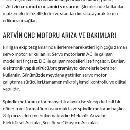
–
Artvin cnc motoru tamiri ve sarımı
işlemlerinde kullanılan
malzemelerin özelliklerini ve standardını saptayarak temin
edilmesini sağlar.
ARTVIN CNC MOTORU ARIZA VE BAKIMLARI
kırılgan ekip tezgâhlarında ilerleme hareketleri için çoğu zaman
servo motorlar kullanılır. Servo motorların AC ile çalışan
modelleri fırçasız, DC ile çalışan modelleri ise fırçalıdır. Bunlar,
elektronik yapılı sürücü/programlayıcı devrelerle beraber
kullanılır. Günümüzde meydana getirilen servo motor
çalıştırma sürücüleri,tamamen mikroişlemci kontrollü ve dijital
yapılıdır.
Spindle motorun rotor manyetik alanını ise sincap kafesli bir
döner transformatör oluşturmakta ve spindle motorun başlıca
3 tip arıza durumu bulunmaktadır: Mekanik Arızalar,
Elektriksel Arızalar, Sensör ve Okuyucu Arızaları