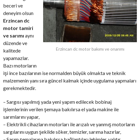
beceri ve
deneyim olsun
Erzincan dc
motor tamiri
ve sarımı
aynı
düzende ve
Erzincan dc motor bakımı ve onarımı
kalitede
yapamazlar.
Bazı motorların
işi ince bazılarının ise normalden büyük olmakta ve teknik
malzemenin yanı sıra güncel kalmak içinde uygulama yapmaları
gerekmektedir.
– Sargısı yapılmış yada yeni yapım edilecek bobinaj
işlemlerinin verilen şemaya bakılırsa el yada makine ile
sarımlarını yapar,
– Elektrikli cihazların motorları ile arızalı ve yanmış motorların
sargılarını uygun şekilde söker, temizler, sarıma hazırlar,
– Sarım şemalarına bakılırsa bağlantıları lehimler, yalıtır,