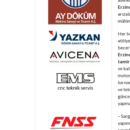
Erzin
arıza
mühim
Her b
atöly
becer
Erzin
tamir
ve kal
motorl
ise n
ve tek
günce
yapma
– Sarg
yapım 
sarıml