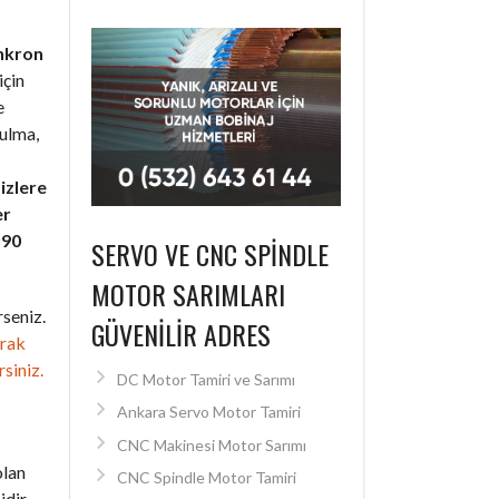
nkron
için
e
bulma,
izlere
er
+90
SERVO VE CNC SPINDLE
MOTOR SARIMLARI
seniz.
GÜVENILIR ADRES
arak
rsiniz.
DC Motor Tamiri ve Sarımı
Ankara Servo Motor Tamiri
CNC Makinesi Motor Sarımı
olan
CNC Spindle Motor Tamiri
dir.