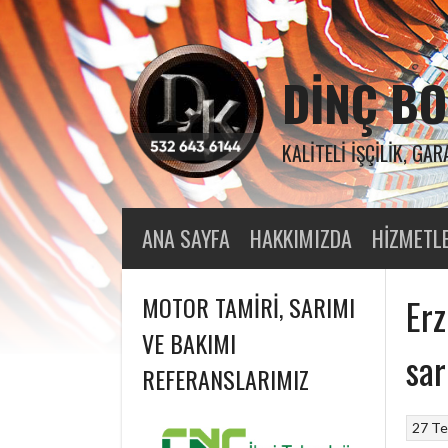
Skip
to
content
DINÇ BO
KALITELI İŞÇILIK, GAR
ANA SAYFA
HAKKIMIZDA
HIZMETL
MOTOR TAMIRI, SARIMI
Erz
VE BAKIMI
sar
REFERANSLARIMIZ
27 T