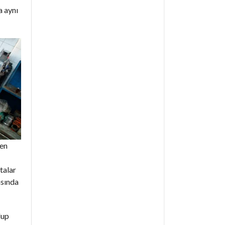
a aynı
den
ktalar
asında
lup