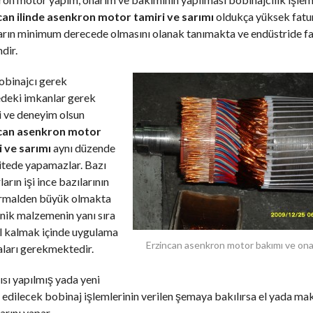
can ilinde asenkron motor tamiri ve sarımı
oldukça yüksek fatur
ların minimum derecede olmasını olanak tanımakta ve endüstride f
dir.
obinajcı gerek
edeki imkanlar gerek
i ve deneyim olsun
can asenkron motor
i ve sarımı
aynı düzende
itede yapamazlar. Bazı
arın işi ince bazılarının
ormalden büyük olmakta
nik malzemenin yanı sıra
l kalmak içinde uygulama
Erzincan asenkron motor bakımı ve ona
ları gerekmektedir.
ısı yapılmış yada yeni
edilecek bobinaj işlemlerinin verilen şemaya bakılırsa el yada mak
arını yapar,