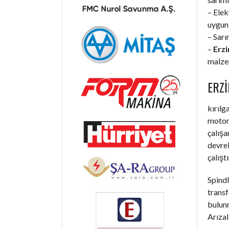
– Elek
uygun 
– Sarı
–
Erzi
malzem
ERZ
kırılg
motorl
çalışa
devrel
çalışt
Spindl
trans
bulunm
Arızal