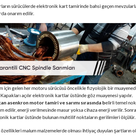
arın sürücülerde elektronik kart tamirinde bahsi geçen mevzularl
rda onarım edilir.
 için gelen her motoru sürücüsü öncelikle fizyolojik bir muayene
 Kapakları açılır elektronik kartlar üstünde göz muayenesi yapılır.
can asenkron motor tamiri ve sarımı sırasında b
elirli temel no
m edilir, enerji verilmesinde masur yoksa cihaza enerji verilir. Sonr
onik kartlar üstünde bulunan muhtilif noktaların gerilimleri ölçülür.
özellikleri malum malzemelerde olması ihtiyaç duyulan şartların o