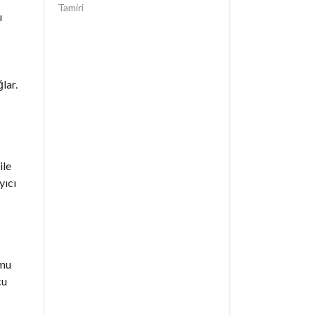
Tamiri
ı
lar.
ile
yıcı
umu
cu