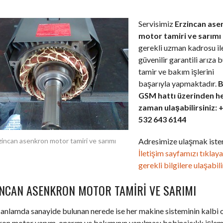
Servisimiz
Erzincan ase
motor tamiri ve sarımı
gerekli uzman kadrosu il
güvenilir garantili arıza 
tamir ve bakım işlerini
başarıyla yapmaktadır.
B
GSM hattı üzerinden h
zaman ulaşabilirsiniz: 
532 643 6144
Adresimize ulaşmak ister
zincan asenkron motor tamiri ve sarımı
İletişim sayfamızı tıklay
gerekli bilgilere ulaşabili
INCAN ASENKRON MOTOR TAMIRI VE SARIMI
anlamda sanayide bulunan nerede ise her makine sisteminin kalbi 
on motor yapım, onarım ve bakımının yapılması bobinajcılık işlemi