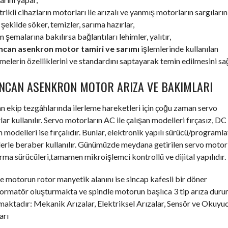
trikli cihazların motorları ile arızalı ve yanmış motorların sargıların
şekilde söker, temizler, sarıma hazırlar,
m şemalarına bakılırsa bağlantıları lehimler, yalıtır,
ncan asenkron motor tamiri ve sarımı
işlemlerinde kullanılan
elerin özelliklerini ve standardını saptayarak temin edilmesini sağ
INCAN ASENKRON MOTOR ARIZA VE BAKIMLARI
an ekip tezgâhlarında ilerleme hareketleri için çoğu zaman servo
ar kullanılır. Servo motorların AC ile çalışan modelleri fırçasız, DC 
n modelleri ise fırçalıdır. Bunlar, elektronik yapılı sürücü/programla
erle beraber kullanılır. Günümüzde meydana getirilen servo motor
ırma sürücüleri,tamamen mikroişlemci kontrollü ve dijital yapılıdır.
e motorun rotor manyetik alanını ise sincap kafesli bir döner
formatör oluşturmakta ve spindle motorun başlıca 3 tip arıza dur
aktadır: Mekanik Arızalar, Elektriksel Arızalar, Sensör ve Okuyu
arı