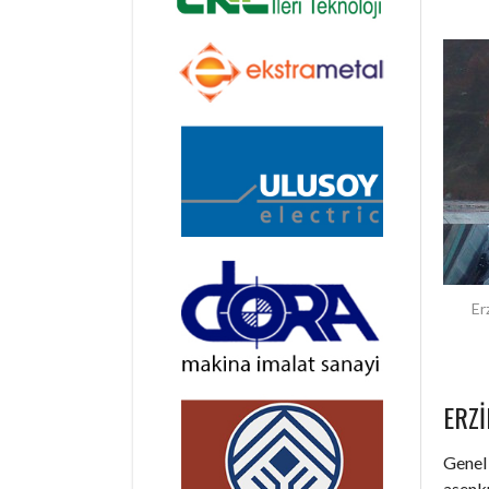
Er
ERZ
Genel 
asenkr