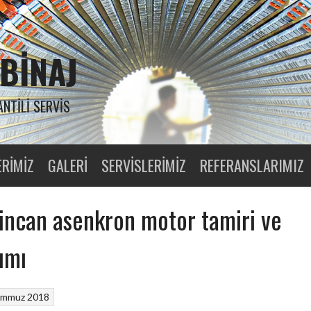
BINAJ
ANTILI SERVIS
ERIMIZ
GALERI
SERVISLERIMIZ
REFERANSLARIMIZ
incan asenkron motor tamiri ve
ımı
emmuz 2018