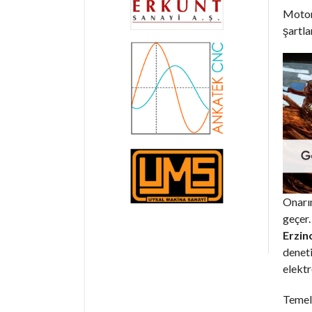
Motorl
şartla
Onarım
geçer.
Erzin
deneti
elektr
Temel 