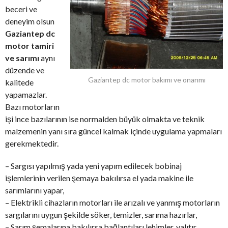
beceri ve
deneyim olsun
Gaziantep dc
motor tamiri
ve sarımı
aynı
düzende ve
Gaziantep dc motor bakımı ve onarımı
kalitede
yapamazlar.
Bazı motorların
işi ince bazılarının ise normalden büyük olmakta ve teknik
malzemenin yanı sıra güncel kalmak içinde uygulama yapmaları
gerekmektedir.
– Sargısı yapılmış yada yeni yapım edilecek bobinaj
işlemlerinin verilen şemaya bakılırsa el yada makine ile
sarımlarını yapar,
– Elektrikli cihazların motorları ile arızalı ve yanmış motorların
sargılarını uygun şekilde söker, temizler, sarıma hazırlar,
– Sarım şemalarına bakılırsa bağlantıları lehimler, yalıtır,