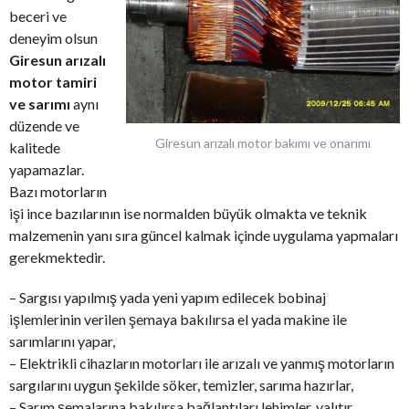
beceri ve
deneyim olsun
Giresun arızalı
motor tamiri
ve sarımı
aynı
düzende ve
Giresun arızalı motor bakımı ve onarımı
kalitede
yapamazlar.
Bazı motorların
işi ince bazılarının ise normalden büyük olmakta ve teknik
malzemenin yanı sıra güncel kalmak içinde uygulama yapmaları
gerekmektedir.
– Sargısı yapılmış yada yeni yapım edilecek bobinaj
işlemlerinin verilen şemaya bakılırsa el yada makine ile
sarımlarını yapar,
– Elektrikli cihazların motorları ile arızalı ve yanmış motorların
sargılarını uygun şekilde söker, temizler, sarıma hazırlar,
– Sarım şemalarına bakılırsa bağlantıları lehimler, yalıtır,