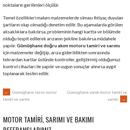
noktaların gerilimleri ölçülür.
Temel özellikleri malum malzemelerde olması ihtiyaç duyulan
şartların olup olmadığı denetim edilir. Bu aşamalarda görülen
aksaklıklara bakılırsa, probleminin hangi kartta ve bölümde
olduğu tespit edilerek arızanın şekline bakılırsa müdahele
yapılır.
Gümüşhane doğru akım motoru tamiri ve sarımı
için malzemeler değişip, arıza giderildikten sonrasında
tekrardan kartlar üstünde kontroller, geliştirmiş olduğumuz
kontrol cihazları ile yapılır ve uygun sonuçlar alınırsa aygıt
toplanarak teslim edilir.
POST
←
Gümüşhane servo motor
Gümüşhane yanık motor tamiri ve
sarımı
→
tamiri ve sarımı
NAVIGATION
MOTOR TAMIRI, SARIMI VE BAKIMI
REFERANSLARIMIZ