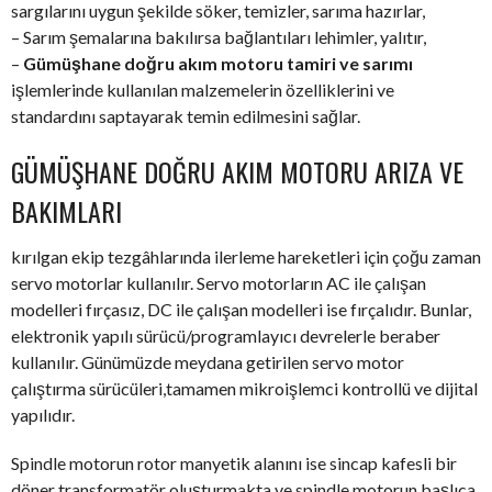
sargılarını uygun şekilde söker, temizler, sarıma hazırlar,
– Sarım şemalarına bakılırsa bağlantıları lehimler, yalıtır,
–
Gümüşhane doğru akım motoru tamiri ve sarımı
işlemlerinde kullanılan malzemelerin özelliklerini ve
standardını saptayarak temin edilmesini sağlar.
GÜMÜŞHANE DOĞRU AKIM MOTORU ARIZA VE
BAKIMLARI
kırılgan ekip tezgâhlarında ilerleme hareketleri için çoğu zaman
servo motorlar kullanılır. Servo motorların AC ile çalışan
modelleri fırçasız, DC ile çalışan modelleri ise fırçalıdır. Bunlar,
elektronik yapılı sürücü/programlayıcı devrelerle beraber
kullanılır. Günümüzde meydana getirilen servo motor
çalıştırma sürücüleri,tamamen mikroişlemci kontrollü ve dijital
yapılıdır.
Spindle motorun rotor manyetik alanını ise sincap kafesli bir
döner transformatör oluşturmakta ve spindle motorun başlıca