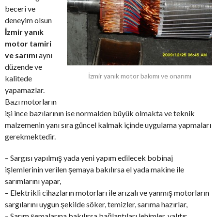
beceri ve
deneyim olsun
İzmir yanık
motor tamiri
ve sarımı
aynı
düzende ve
İzmir yanık motor bakımı ve onarımı
kalitede
yapamazlar.
Bazı motorların
işi ince bazılarının ise normalden büyük olmakta ve teknik
malzemenin yanı sıra güncel kalmak içinde uygulama yapmaları
gerekmektedir.
– Sargısı yapılmış yada yeni yapım edilecek bobinaj
işlemlerinin verilen şemaya bakılırsa el yada makine ile
sarımlarını yapar,
– Elektrikli cihazların motorları ile arızalı ve yanmış motorların
sargılarını uygun şekilde söker, temizler, sarıma hazırlar,
– Sarım şemalarına bakılırsa bağlantıları lehimler, yalıtır,