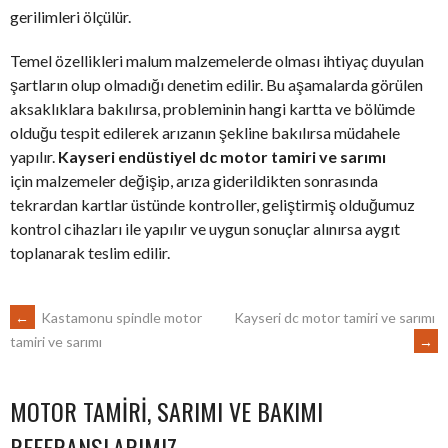
gerilimleri ölçülür.
Temel özellikleri malum malzemelerde olması ihtiyaç duyulan
şartların olup olmadığı denetim edilir. Bu aşamalarda görülen
aksaklıklara bakılırsa, probleminin hangi kartta ve bölümde
olduğu tespit edilerek arızanın şekline bakılırsa müdahele
yapılır.
Kayseri endüstiyel dc motor tamiri ve sarımı
için malzemeler değişip, arıza giderildikten sonrasında
tekrardan kartlar üstünde kontroller, geliştirmiş olduğumuz
kontrol cihazları ile yapılır ve uygun sonuçlar alınırsa aygıt
toplanarak teslim edilir.
POST
←
Kastamonu spindle motor
Kayseri dc motor tamiri ve sarımı
→
tamiri ve sarımı
NAVIGATION
MOTOR TAMIRI, SARIMI VE BAKIMI
REFERANSLARIMIZ