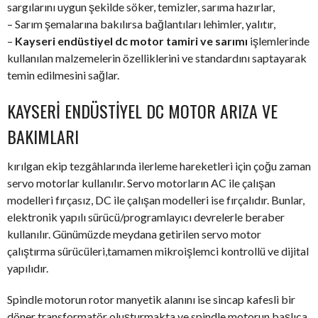
sargılarını uygun şekilde söker, temizler, sarıma hazırlar,
– Sarım şemalarına bakılırsa bağlantıları lehimler, yalıtır,
–
Kayseri endüstiyel dc motor tamiri ve sarımı
işlemlerinde
kullanılan malzemelerin özelliklerini ve standardını saptayarak
temin edilmesini sağlar.
KAYSERI ENDÜSTIYEL DC MOTOR ARIZA VE
BAKIMLARI
kırılgan ekip tezgâhlarında ilerleme hareketleri için çoğu zaman
servo motorlar kullanılır. Servo motorların AC ile çalışan
modelleri fırçasız, DC ile çalışan modelleri ise fırçalıdır. Bunlar,
elektronik yapılı sürücü/programlayıcı devrelerle beraber
kullanılır. Günümüzde meydana getirilen servo motor
çalıştırma sürücüleri,tamamen mikroişlemci kontrollü ve dijital
yapılıdır.
Spindle motorun rotor manyetik alanını ise sincap kafesli bir
döner transformatör oluşturmakta ve spindle motorun başlıca