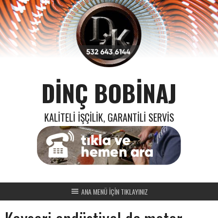
Skip
to
content
DINÇ BOBINAJ
KALITELI İŞÇILIK, GARANTILI SERVIS
ANA MENÜ İÇİN TIKLAYINIZ