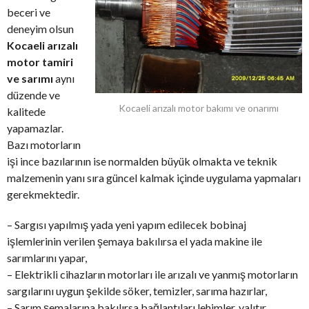
beceri ve
deneyim olsun
Kocaeli arızalı
motor tamiri
ve sarımı
aynı
düzende ve
Kocaeli arızalı motor bakımı ve onarımı
kalitede
yapamazlar.
Bazı motorların
işi ince bazılarının ise normalden büyük olmakta ve teknik
malzemenin yanı sıra güncel kalmak içinde uygulama yapmaları
gerekmektedir.
– Sargısı yapılmış yada yeni yapım edilecek bobinaj
işlemlerinin verilen şemaya bakılırsa el yada makine ile
sarımlarını yapar,
– Elektrikli cihazların motorları ile arızalı ve yanmış motorların
sargılarını uygun şekilde söker, temizler, sarıma hazırlar,
– Sarım şemalarına bakılırsa bağlantıları lehimler, yalıtır,