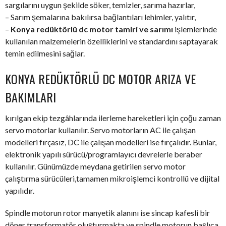
sargılarını uygun şekilde söker, temizler, sarıma hazırlar,
– Sarım şemalarına bakılırsa bağlantıları lehimler, yalıtır,
–
Konya redüktörlü dc motor tamiri ve sarımı
işlemlerinde
kullanılan malzemelerin özelliklerini ve standardını saptayarak
temin edilmesini sağlar.
KONYA REDÜKTÖRLÜ DC MOTOR ARIZA VE
BAKIMLARI
kırılgan ekip tezgâhlarında ilerleme hareketleri için çoğu zaman
servo motorlar kullanılır. Servo motorların AC ile çalışan
modelleri fırçasız, DC ile çalışan modelleri ise fırçalıdır. Bunlar,
elektronik yapılı sürücü/programlayıcı devrelerle beraber
kullanılır. Günümüzde meydana getirilen servo motor
çalıştırma sürücüleri,tamamen mikroişlemci kontrollü ve dijital
yapılıdır.
Spindle motorun rotor manyetik alanını ise sincap kafesli bir
döner transformatör oluşturmakta ve spindle motorun başlıca