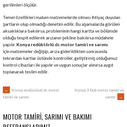
gerilimleri ölçülür.
Temel özellikleri malum malzemelerde olması ihtiyaç duyulan
şartların olup olmadığı denetim edilir. Bu aşamalarda görülen
aksaklıklara bakılırsa, probleminin hangi kartta ve bölümde
olduğu tespit edilerek arızanın şekline bakılırsa müdahele
yapılır.
Konya redüktörlü dc motor tamiri ve sarımı
için malzemeler değişip, arıza giderildikten sonrasında
tekrardan kartlar üstünde kontroller, geliştirmiş olduğumuz
kontrol cihazları ile yapılır ve uygun sonuçlar alınırsa aygıt
toplanarak teslim edilir.
POST
←
Konya endüstiyel dc motor
Konya 3 fazlı motor tamiri ve
sarımı
→
tamiri ve sarımı
NAVIGATION
MOTOR TAMIRI, SARIMI VE BAKIMI
REFERANSLARIMIZ