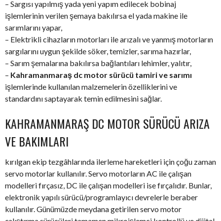
– Sargısı yapılmış yada yeni yapım edilecek bobinaj
işlemlerinin verilen şemaya bakılırsa el yada makine ile
sarımlarını yapar,
– Elektrikli cihazların motorları ile arızalı ve yanmış motorların
sargılarını uygun şekilde söker, temizler, sarıma hazırlar,
– Sarım şemalarına bakılırsa bağlantıları lehimler, yalıtır,
–
Kahramanmaraş dc motor sürücü tamiri ve sarımı
işlemlerinde kullanılan malzemelerin özelliklerini ve
standardını saptayarak temin edilmesini sağlar.
KAHRAMANMARAŞ DC MOTOR SÜRÜCÜ ARIZA
VE BAKIMLARI
kırılgan ekip tezgâhlarında ilerleme hareketleri için çoğu zaman
servo motorlar kullanılır. Servo motorların AC ile çalışan
modelleri fırçasız, DC ile çalışan modelleri ise fırçalıdır. Bunlar,
elektronik yapılı sürücü/programlayıcı devrelerle beraber
kullanılır. Günümüzde meydana getirilen servo motor
çalıştırma sürücüleri,tamamen mikroişlemci kontrollü ve dijital