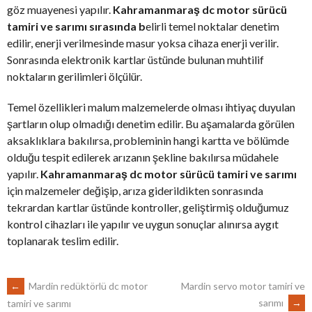
göz muayenesi yapılır.
Kahramanmaraş dc motor sürücü
tamiri ve sarımı sırasında b
elirli temel noktalar denetim
edilir, enerji verilmesinde masur yoksa cihaza enerji verilir.
Sonrasında elektronik kartlar üstünde bulunan muhtilif
noktaların gerilimleri ölçülür.
Temel özellikleri malum malzemelerde olması ihtiyaç duyulan
şartların olup olmadığı denetim edilir. Bu aşamalarda görülen
aksaklıklara bakılırsa, probleminin hangi kartta ve bölümde
olduğu tespit edilerek arızanın şekline bakılırsa müdahele
yapılır.
Kahramanmaraş dc motor sürücü tamiri ve sarımı
için malzemeler değişip, arıza giderildikten sonrasında
tekrardan kartlar üstünde kontroller, geliştirmiş olduğumuz
kontrol cihazları ile yapılır ve uygun sonuçlar alınırsa aygıt
toplanarak teslim edilir.
POST
←
Mardin redüktörlü dc motor
Mardin servo motor tamiri ve
sarımı
→
tamiri ve sarımı