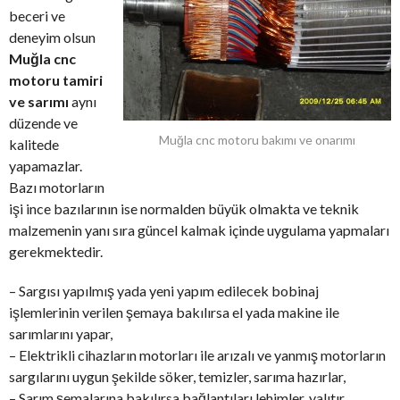
beceri ve
deneyim olsun
Muğla cnc
motoru tamiri
ve sarımı
aynı
düzende ve
Muğla cnc motoru bakımı ve onarımı
kalitede
yapamazlar.
Bazı motorların
işi ince bazılarının ise normalden büyük olmakta ve teknik
malzemenin yanı sıra güncel kalmak içinde uygulama yapmaları
gerekmektedir.
– Sargısı yapılmış yada yeni yapım edilecek bobinaj
işlemlerinin verilen şemaya bakılırsa el yada makine ile
sarımlarını yapar,
– Elektrikli cihazların motorları ile arızalı ve yanmış motorların
sargılarını uygun şekilde söker, temizler, sarıma hazırlar,
– Sarım şemalarına bakılırsa bağlantıları lehimler, yalıtır,