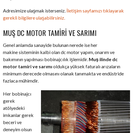
Adresimize ulaşmak isterseniz.
İletişim sayfamızı tıklayarak
gerekli bilgilere ulaşabilirsiniz.
MUŞ DC MOTOR TAMIRI VE SARIMI
Genel anlamda sanayide bulunan nerede ise her
makine sisteminin kalbi olan dc motor yapım, onarım ve
bakımının yapılması bobinajcılık işlemidir.
Muş ilinde dc
motor tamiri ve sarımı
oldukça yüksek faturalı arızaların
minimum derecede olmasını olanak tanımakta ve endüstride
fazlaca mühimdir.
Her bobinajcı
gerek
atölyedeki
imkanlar gerek
beceri ve
deneyim olsun