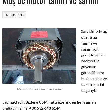
Muş dc motor tamiri ve sarımı
18 Ekim 2019
Servisimiz
Muş
dc motor
tamiri ve
sarımı
için
gerekli uzman
kadrosu ile
güvenilir
garantili arıza
bulma, tamir ve
bakım işlerini
Muş dc motor tamiri ve sarımı
başarıyla
yapmaktadır.
Bizlere GSM hattı üzerinden her zaman
ulaşabilirsiniz: +90 532 643 6144