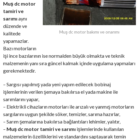
Muş dc motor
tamiri ve
sarımı
aynı
düzende ve
Muş dc motor bakımı ve onarımı
kalitede
yapamazlar.
Bazı motorların
işi ince bazılarının ise normalden büyük olmakta ve teknik
malzemenin yanı sıra güncel kalmak içinde uygulama yapmaları
gerekmektedir.
– Sargısı yapılmış yada yeni yapım edilecek bobinaj
işlemlerinin verilen şemaya bakılırsa el yada makine ile
sarımlarını yapar,
– Elektrikli cihazların motorları ile arızalı ve yanmış motorların
sargılarını uygun şekilde söker, temizler, sarıma hazırlar,
– Sarım şemalarına bakılırsa bağlantıları lehimler, yalıtır,
–
Muş dc motor tamiri ve sarımı
işlemlerinde kullanılan
malzemelerin özelliklerini ve standardını saptayarak temin