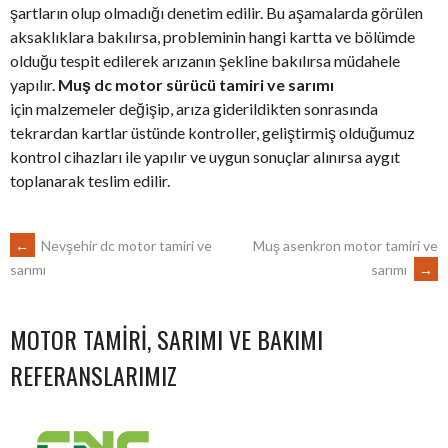
şartların olup olmadığı denetim edilir. Bu aşamalarda görülen
aksaklıklara bakılırsa, probleminin hangi kartta ve bölümde
olduğu tespit edilerek arızanın şekline bakılırsa müdahele
yapılır.
Muş dc motor sürücü tamiri ve sarımı
için malzemeler değişip, arıza giderildikten sonrasında
tekrardan kartlar üstünde kontroller, geliştirmiş olduğumuz
kontrol cihazları ile yapılır ve uygun sonuçlar alınırsa aygıt
toplanarak teslim edilir.
POST
←
Nevşehir dc motor tamiri ve
Muş asenkron motor tamiri ve
sarımı
→
sarımı
NAVIGATION
MOTOR TAMIRI, SARIMI VE BAKIMI
REFERANSLARIMIZ