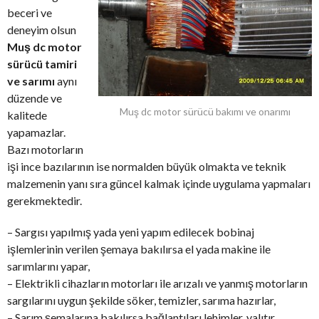
beceri ve
deneyim olsun
Muş dc motor
sürücü tamiri
ve sarımı
aynı
düzende ve
Muş dc motor sürücü bakımı ve onarımı
kalitede
yapamazlar.
Bazı motorların
işi ince bazılarının ise normalden büyük olmakta ve teknik
malzemenin yanı sıra güncel kalmak içinde uygulama yapmaları
gerekmektedir.
– Sargısı yapılmış yada yeni yapım edilecek bobinaj
işlemlerinin verilen şemaya bakılırsa el yada makine ile
sarımlarını yapar,
– Elektrikli cihazların motorları ile arızalı ve yanmış motorların
sargılarını uygun şekilde söker, temizler, sarıma hazırlar,
– Sarım şemalarına bakılırsa bağlantıları lehimler, yalıtır,