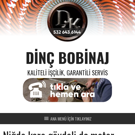
Skip
to
content
DINÇ BOBINAJ
KALITELI İŞÇILIK, GARANTILI SERVIS
ANA MENÜ İÇİN TIKLAYINIZ