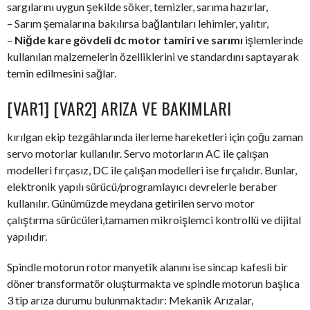
sargılarını uygun şekilde söker, temizler, sarıma hazırlar,
– Sarım şemalarına bakılırsa bağlantıları lehimler, yalıtır,
–
Niğde kare gövdeli dc motor tamiri ve sarımı
işlemlerinde
kullanılan malzemelerin özelliklerini ve standardını saptayarak
temin edilmesini sağlar.
[VAR1] [VAR2] ARIZA VE BAKIMLARI
kırılgan ekip tezgâhlarında ilerleme hareketleri için çoğu zaman
servo motorlar kullanılır. Servo motorların AC ile çalışan
modelleri fırçasız, DC ile çalışan modelleri ise fırçalıdır. Bunlar,
elektronik yapılı sürücü/programlayıcı devrelerle beraber
kullanılır. Günümüzde meydana getirilen servo motor
çalıştırma sürücüleri,tamamen mikroişlemci kontrollü ve dijital
yapılıdır.
Spindle motorun rotor manyetik alanını ise sincap kafesli bir
döner transformatör oluşturmakta ve spindle motorun başlıca
3 tip arıza durumu bulunmaktadır: Mekanik Arızalar,