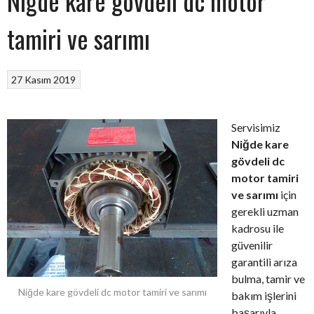
Niğde kare gövdeli dc motor
tamiri ve sarımı
27 Kasım 2019
Servisimiz
Niğde kare
gövdeli dc
motor tamiri
ve sarımı
için
gerekli uzman
kadrosu ile
güvenilir
garantili arıza
bulma, tamir ve
Niğde kare gövdeli dc motor tamiri ve sarımı
bakım işlerini
başarıyla