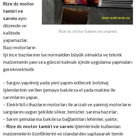
Rize dc motor
tamiri ve
sarımı
aynı
düzende ve
Rize dc motor bakımı ve onarımı
kalitede
yapamazlar.
Bazı motorların
işi ince bazılarının ise normalden büyük olmakta ve teknik
malzemenin yanı sıra güncel kalmak içinde uygulama yapmaları
gerekmektedir.
– Sargısı yapılmış yada yeni yapım edilecek bobinaj
işlemlerinin verilen şemaya bakılırsa el yada makine ile
sarımlarını yapar,
– Elektrikli cihazların motorları ile arızalı ve yanmış motorların
sargılarını uygun şekilde söker, temizler, sarıma hazırlar,
– Sarım şemalarına bakılırsa bağlantıları lehimler, yalıtır,
–
Rize dc motor tamiri ve sarımı
işlemlerinde kullanılan
malzemelerin özelliklerini ve standardını saptayarak temin