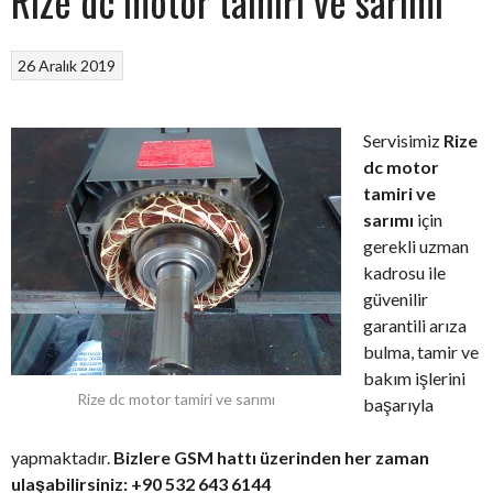
Rize dc motor tamiri ve sarımı
26 Aralık 2019
Servisimiz
Rize
dc motor
tamiri ve
sarımı
için
gerekli uzman
kadrosu ile
güvenilir
garantili arıza
bulma, tamir ve
bakım işlerini
Rize dc motor tamiri ve sarımı
başarıyla
yapmaktadır.
Bizlere GSM hattı üzerinden her zaman
ulaşabilirsiniz: +90 532 643 6144