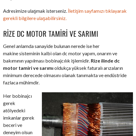
Adresimize ulaşmak isterseniz.
İletişim sayfamızı tıklayarak
gerekli bilgilere ulaşabilirsiniz.
RIZE DC MOTOR TAMIRI VE SARIMI
Genel anlamda sanayide bulunan nerede ise her
makine sisteminin kalbi olan dc motor yapım, onarım ve
bakımının yapılması bobinajcılık işlemidir.
Rize ilinde dc
motor tamiri ve sarımı
oldukça yüksek faturalı arızaların
minimum derecede olmasını olanak tanımakta ve endüstride
fazlaca mühimdir.
Her bobinajcı
gerek
atölyedeki
imkanlar gerek
beceri ve
deneyim olsun