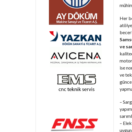
mühim
Her b
atöly
becer
Samsu
ve sa
kalite
motorl
ise n
ve tek
günce
yapma
– Sarg
yapım 
sarıml
– Elek
uygun 