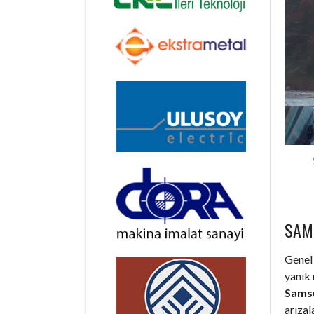
SAM
Genel 
yanık 
Samsu
arıza