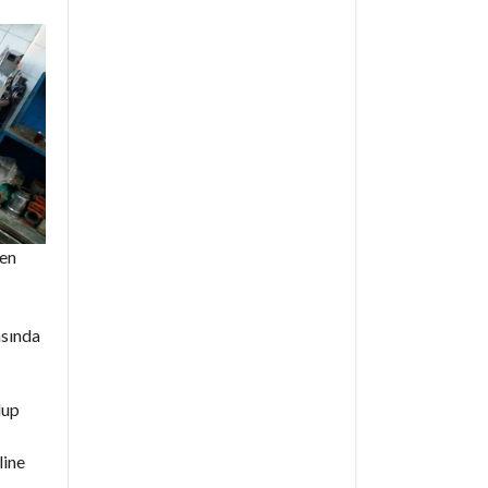
den
asında
lup
line