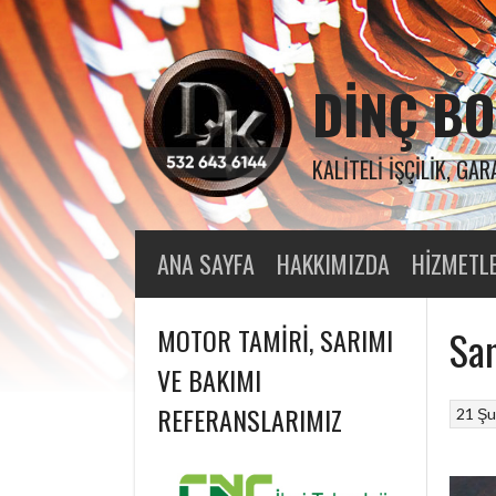
Skip
to
content
DINÇ BO
KALITELI İŞÇILIK, GAR
ANA SAYFA
HAKKIMIZDA
HIZMETL
MOTOR TAMIRI, SARIMI
Sam
VE BAKIMI
REFERANSLARIMIZ
21 Şu