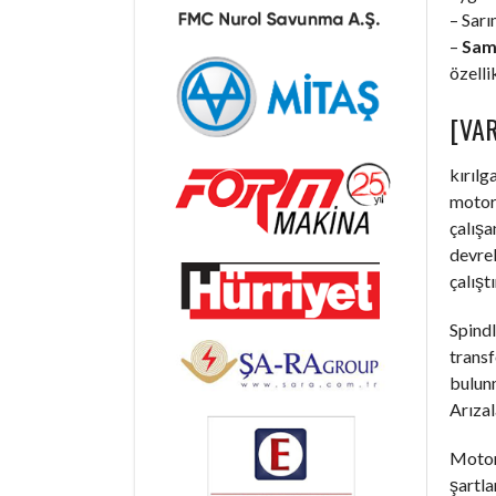
– Sarı
–
Sams
özelli
[VAR
kırılg
motorl
çalışa
devrel
çalışt
Spindl
trans
bulunm
Arızal
Motorl
şartla