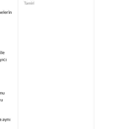
Tamiri
elerin
ile
yıcı
umu
cu
a aynı