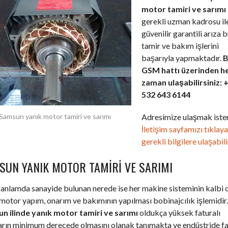
motor tamiri ve sarımı
gerekli uzman kadrosu il
güvenilir garantili arıza 
tamir ve bakım işlerini
başarıyla yapmaktadır.
B
GSM hattı üzerinden h
zaman ulaşabilirsiniz: 
532 643 6144
Adresimize ulaşmak ister
Samsun yanık motor tamiri ve sarımı
İletişim sayfamızı tıklay
gerekli bilgilere ulaşabili
SUN YANIK MOTOR TAMIRI VE SARIMI
anlamda sanayide bulunan nerede ise her makine sisteminin kalbi 
motor yapım, onarım ve bakımının yapılması bobinajcılık işlemidir.
n ilinde yanık motor tamiri ve sarımı
oldukça yüksek faturalı
ların minimum derecede olmasını olanak tanımakta ve endüstride f