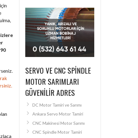
için
e
bulma,
izlere
er
+90
SERVO VE CNC SPINDLE
seniz.
arak
MOTOR SARIMLARI
rsiniz.
GÜVENILIR ADRES
DC Motor Tamiri ve Sarımı
olan
Ankara Servo Motor Tamiri
CNC Makinesi Motor Sarımı
CNC Spindle Motor Tamiri
azlaca