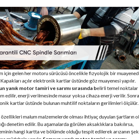
 için gelen her motoru sürücüsü öncelikle fizyolojik bir muayene
 Kapakları açılır elektronik kartlar üstünde göz muayenesi yapılır.
n yanık motor tamiri ve sarımı sırasında b
elirli temel noktalar
m edilir, enerji verilmesinde masur yoksa cihaza enerji verilir. Sonr
onik kartlar üstünde bulunan muhtilif noktaların gerilimleri ölçülür.
özellikleri malum malzemelerde olması ihtiyaç duyulan şartların o
ğı denetim edilir. Bu aşamalarda görülen aksaklıklara bakılırsa,
minin hangi kartta ve bölümde olduğu tespit edilerek arızanın şek
rsa müdahele yapılır.
Samsun yanık motor tamiri ve sarımı