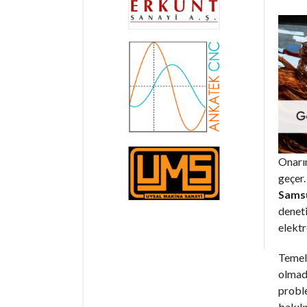
Onarım
geçer.
Samsu
deneti
elektr
Temel 
olmadı
proble
bakılı