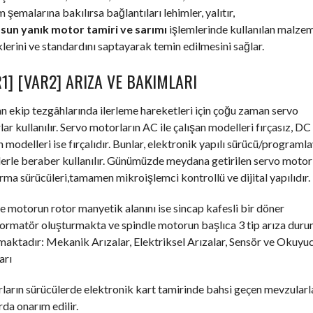
m şemalarına bakılırsa bağlantıları lehimler, yalıtır,
un yanık motor tamiri ve sarımı
işlemlerinde kullanılan malzem
klerini ve standardını saptayarak temin edilmesini sağlar.
1] [VAR2] ARIZA VE BAKIMLARI
an ekip tezgâhlarında ilerleme hareketleri için çoğu zaman servo
ar kullanılır. Servo motorların AC ile çalışan modelleri fırçasız, DC 
n modelleri ise fırçalıdır. Bunlar, elektronik yapılı sürücü/programla
erle beraber kullanılır. Günümüzde meydana getirilen servo motor
ırma sürücüleri,tamamen mikroişlemci kontrollü ve dijital yapılıdır.
e motorun rotor manyetik alanını ise sincap kafesli bir döner
formatör oluşturmakta ve spindle motorun başlıca 3 tip arıza dur
aktadır: Mekanik Arızalar, Elektriksel Arızalar, Sensör ve Okuyu
arı
arın sürücülerde elektronik kart tamirinde bahsi geçen mevzularl
rda onarım edilir.