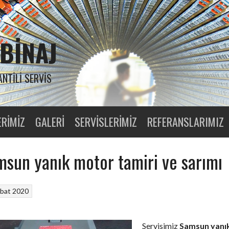
BINAJ
ANTILI SERVIS
ERIMIZ
GALERI
SERVISLERIMIZ
REFERANSLARIMIZ
sun yanık motor tamiri ve sarımı
bat 2020
Servisimiz
Samsun yanı