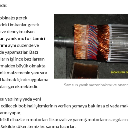
dir.
obinajcı gerek
edeki imkanlar gerek
i ve deneyim olsun
n yanık motor tamiri
rımı
aynı düzende ve
de yapamazlar. Bazı
arın işi ince bazılarının
ormalden büyük olmakta
nik malzemenin yanı sıra
l kalmak içinde uygulama
Samsun yanık motor bakımı ve onarı
ları gerekmektedir.
ısı yapılmış yada yeni
edilecek bobinaj işlemlerinin verilen şemaya bakılırsa el yada mak
arını yapar,
trikli cihazların motorları ile arızalı ve yanmış motorların sargıların
şekilde söker, temizler, sarıma hazırlar,