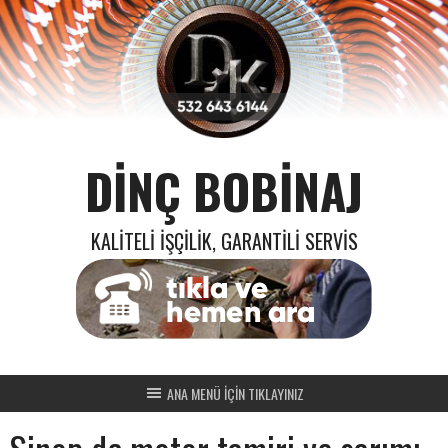
Skip
to
content
DINÇ BOBINAJ
KALITELI İŞÇILIK, GARANTILI SERVIS
ANA MENÜ İÇİN TIKLAYINIZ