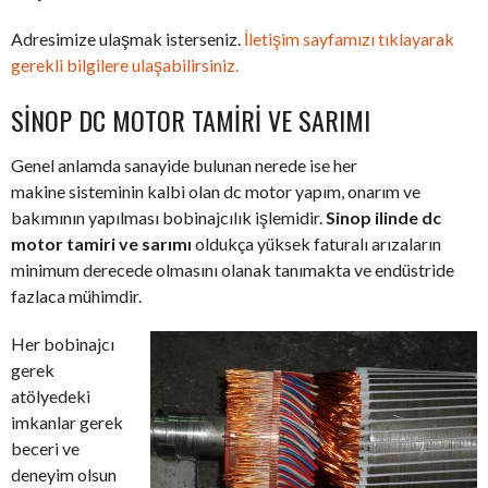
Adresimize ulaşmak isterseniz.
İletişim sayfamızı tıklayarak
gerekli bilgilere ulaşabilirsiniz.
SINOP DC MOTOR TAMIRI VE SARIMI
Genel anlamda sanayide bulunan nerede ise her
makine sisteminin kalbi olan dc motor yapım, onarım ve
bakımının yapılması bobinajcılık işlemidir.
Sinop ilinde dc
motor tamiri ve sarımı
oldukça yüksek faturalı arızaların
minimum derecede olmasını olanak tanımakta ve endüstride
fazlaca mühimdir.
Her bobinajcı
gerek
atölyedeki
imkanlar gerek
beceri ve
deneyim olsun