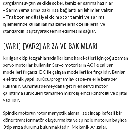
sargılarını uygun şekilde söker, temizler, sarıma hazırlar,
– Sarım şemalarına bakılırsa bağlantıları lehimler, yalıtır,
–
Trabzon endüstiyel dc motor tamiri ve sarımı
işlemlerinde kullanılan malzemelerin özelliklerini ve
standardını saptayarak temin edilmesini sağlar.
[VAR1] [VAR2] ARIZA VE BAKIMLARI
kırılgan ekip tezgâhlarında ilerleme hareketleri için çoğu zaman
servo motorlar kullanılır. Servo motorların AC ile çalışan
modelleri fırçasız, DC ile çalışan modelleri ise fırçalıdır. Bunlar,
elektronik yapılı sürücü/programlayıcı devrelerle beraber
kullanılır. Günümüzde meydana getirilen servo motor
çalıştırma sürücüleri,tamamen mikroişlemci kontrollü ve dijital
yapılıdır.
Spindle motorun rotor manyetik alanını ise sincap kafesli bir
döner transformatör oluşturmakta ve spindle motorun başlıca
3 tip arıza durumu bulunmaktadır: Mekanik Arızalar,