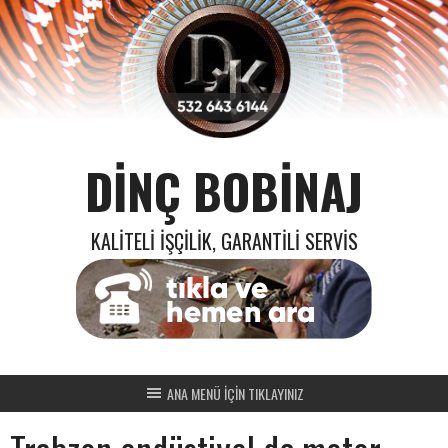
Skip
to
content
DINÇ BOBINAJ
KALITELI İŞÇILIK, GARANTILI SERVIS
ANA MENÜ İÇİN TIKLAYINIZ