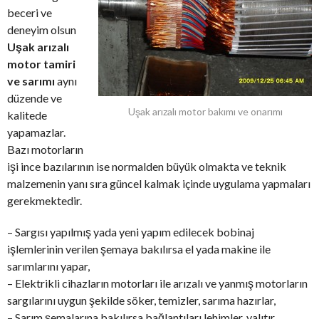
beceri ve
deneyim olsun
Uşak arızalı
motor tamiri
ve sarımı
aynı
düzende ve
Uşak arızalı motor bakımı ve onarımı
kalitede
yapamazlar.
Bazı motorların
işi ince bazılarının ise normalden büyük olmakta ve teknik
malzemenin yanı sıra güncel kalmak içinde uygulama yapmaları
gerekmektedir.
– Sargısı yapılmış yada yeni yapım edilecek bobinaj
işlemlerinin verilen şemaya bakılırsa el yada makine ile
sarımlarını yapar,
– Elektrikli cihazların motorları ile arızalı ve yanmış motorların
sargılarını uygun şekilde söker, temizler, sarıma hazırlar,
– Sarım şemalarına bakılırsa bağlantıları lehimler, yalıtır,