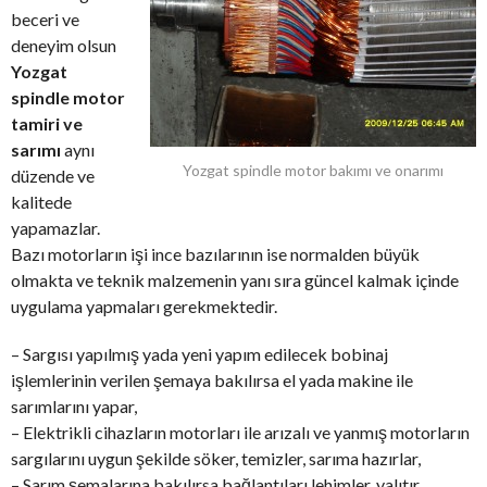
beceri ve
deneyim olsun
Yozgat
spindle motor
tamiri ve
sarımı
aynı
Yozgat spindle motor bakımı ve onarımı
düzende ve
kalitede
yapamazlar.
Bazı motorların işi ince bazılarının ise normalden büyük
olmakta ve teknik malzemenin yanı sıra güncel kalmak içinde
uygulama yapmaları gerekmektedir.
– Sargısı yapılmış yada yeni yapım edilecek bobinaj
işlemlerinin verilen şemaya bakılırsa el yada makine ile
sarımlarını yapar,
– Elektrikli cihazların motorları ile arızalı ve yanmış motorların
sargılarını uygun şekilde söker, temizler, sarıma hazırlar,
– Sarım şemalarına bakılırsa bağlantıları lehimler, yalıtır,