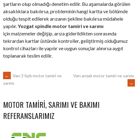
şartların olup olmadığı denetim edilir. Bu aşamalarda görülen
aksaklıklara bakılırsa, probleminin hangi kartta ve bölümde
olduğu tespit edilerek arızanın şekline bakılırsa müdahele
yapılır.
Yozgat spindle motor tamiri ve sarımı
için malzemeler değişip, arıza giderildikten sonrasında
tekrardan kartlar üstünde kontroller, geliştirmiş olduğumuz
kontrol cihazları ile yapılır ve uygun sonuçlar alınırsa aygıt
toplanarak teslim edilir.
POST
←
Van 3 fazlı motor tamiri ve
Van arızalı motor tamiri ve sarımı
→
sarımı
NAVIGATION
MOTOR TAMIRI, SARIMI VE BAKIMI
REFERANSLARIMIZ