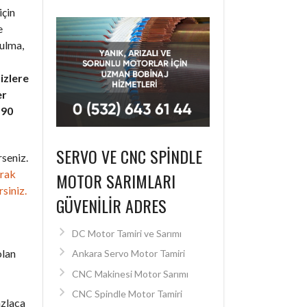
için
e
bulma,
izlere
er
+90
SERVO VE CNC SPINDLE
seniz.
arak
MOTOR SARIMLARI
rsiniz.
GÜVENILIR ADRES
DC Motor Tamiri ve Sarımı
olan
Ankara Servo Motor Tamiri
CNC Makinesi Motor Sarımı
CNC Spindle Motor Tamiri
azlaca