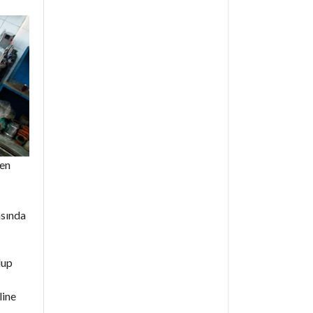
den
asında
lup
line