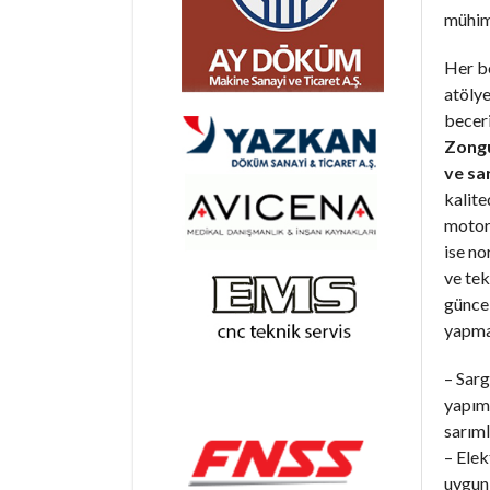
mühim
Her b
atöly
becer
Zongu
ve sa
kalite
motorl
ise n
ve tek
günce
yapma
– Sarg
yapım 
sarıml
– Elek
uygun 