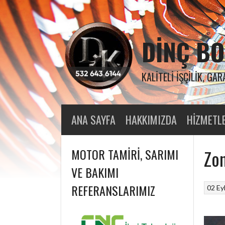
Skip
to
content
DINÇ BO
KALITELI İŞÇILIK, GAR
ANA SAYFA
HAKKIMIZDA
HIZMETL
MOTOR TAMIRI, SARIMI
Zon
VE BAKIMI
REFERANSLARIMIZ
02 Ey