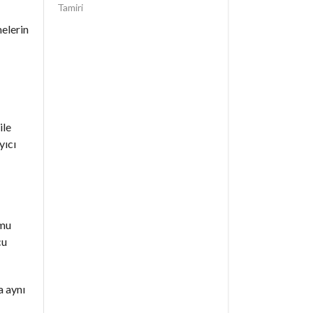
Tamiri
elerin
ile
yıcı
umu
cu
a aynı