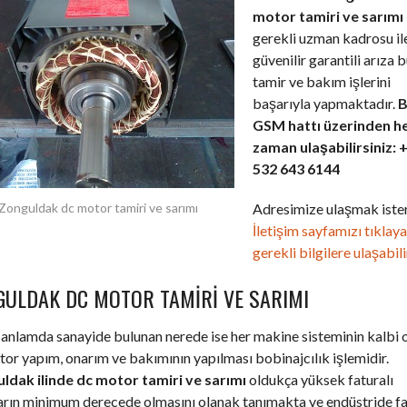
motor tamiri ve sarımı
gerekli uzman kadrosu il
güvenilir garantili arıza 
tamir ve bakım işlerini
başarıyla yapmaktadır.
B
GSM hattı üzerinden h
zaman ulaşabilirsiniz: 
532 643 6144
Adresimize ulaşmak ister
Zonguldak dc motor tamiri ve sarımı
İletişim sayfamızı tıklay
gerekli bilgilere ulaşabili
GULDAK DC MOTOR TAMIRI VE SARIMI
anlamda sanayide bulunan nerede ise her makine sisteminin kalbi 
or yapım, onarım ve bakımının yapılması bobinajcılık işlemidir.
ldak ilinde dc motor tamiri ve sarımı
oldukça yüksek faturalı
ların minimum derecede olmasını olanak tanımakta ve endüstride f