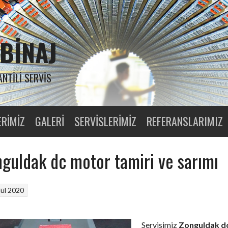
BINAJ
ANTILI SERVIS
ERIMIZ
GALERI
SERVISLERIMIZ
REFERANSLARIMIZ
guldak dc motor tamiri ve sarımı
lül 2020
Servisimiz
Zonguldak d