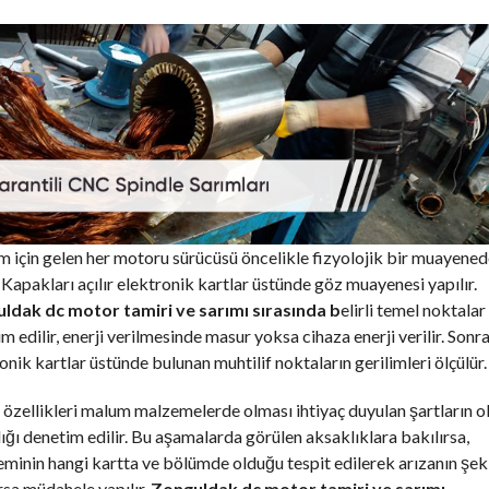
 için gelen her motoru sürücüsü öncelikle fizyolojik bir muayene
 Kapakları açılır elektronik kartlar üstünde göz muayenesi yapılır.
ldak dc motor tamiri ve sarımı sırasında b
elirli temel noktalar
m edilir, enerji verilmesinde masur yoksa cihaza enerji verilir. Sonr
onik kartlar üstünde bulunan muhtilif noktaların gerilimleri ölçülür.
özellikleri malum malzemelerde olması ihtiyaç duyulan şartların o
ğı denetim edilir. Bu aşamalarda görülen aksaklıklara bakılırsa,
minin hangi kartta ve bölümde olduğu tespit edilerek arızanın şek
rsa müdahele yapılır.
Zonguldak dc motor tamiri ve sarımı