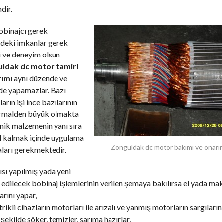
dir.
obinajcı gerek
edeki imkanlar gerek
i ve deneyim olsun
ldak dc motor tamiri
rımı
aynı düzende ve
de yapamazlar. Bazı
arın işi ince bazılarının
ormalden büyük olmakta
nik malzemenin yanı sıra
l kalmak içinde uygulama
Zonguldak dc motor bakımı ve onarı
ları gerekmektedir.
ısı yapılmış yada yeni
edilecek bobinaj işlemlerinin verilen şemaya bakılırsa el yada mak
arını yapar,
trikli cihazların motorları ile arızalı ve yanmış motorların sargıların
şekilde söker, temizler, sarıma hazırlar,