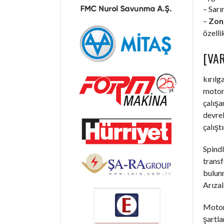
– Sarı
–
Zong
özelli
[VAR
kırılg
motorl
çalışa
devrel
çalışt
Spindl
trans
bulunm
Arızal
Motorl
şartla