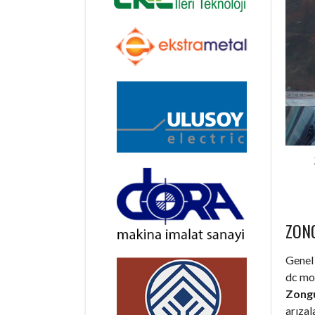
ZON
Genel 
dc mot
Zongu
arıza