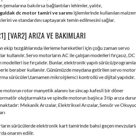
m şemalarına bakılırsa bağlantıları lehimler, yalıtır,
uldak dc motor tamiri ve sarımı
işlemlerinde kullanılan malzem
klerini ve standardını saptayarak temin edilmesini sağlar.
1] [VAR2] ARIZA VE BAKIMLARI
an ekip tezgâhlarında ilerleme hareketleri için çoğu zaman servo
ar kullanılır. Servo motorların AC ile çalışan modelleri fırçasız, DC 
n modelleri ise fırçalıdır. Bunlar, elektronik yapılı sürücü/programla
erle beraber kullanılır. Günümüzde meydana getirilen servo motor
ırma sürücüleri,tamamen mikroişlemci kontrollü ve dijital yapılıdır.
e motorun rotor manyetik alanını ise sincap kafesli bir döner
formatör oluşturmakta ve spindle motorun başlıca 3 tip arıza dur
aktadır: Mekanik Arızalar, Elektriksel Arızalar, Sensör ve Okuyu
arı
arın sürücülerde elektronik kart tamirinde bahsi geçen mevzularl
rda onarım edilir.