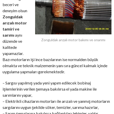
beceri ve
deneyim olsun
Zonguldak
arızalı motor
tamiri ve
sarımı
aynı
Zonguldak arızalı motor bakımı ve onarımı
düzende ve
kalitede
yapamazlar.
Bazı motorların işi ince bazılarının ise normalden büyük
olmakta ve teknik malzemenin yanı sıra güncel kalmak içinde
uygulama yapmaları gerekmektedir.
– Sargısı yapılmış yada yeni yapım edilecek bobinaj
işlemlerinin verilen şemaya bakılırsa el yada makine ile
sarımlarını yapar,
– Elektrikli cihazların motorları ile arızalı ve yanmış motorların
sargılarını uygun şekilde söker, temizler, sarıma hazırlar,
– Sarım şemalarına bakılırsa bağlantıları lehimler, yalıtır,