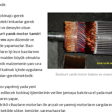
dir.
obinajcı gerek
edeki imkanlar gerek
i ve deneyim olsun
rt yanık motor tamiri
rımı
aynı düzende ve
de yapamazlar. Bazı
arın işi ince bazılarının
ormalden büyük olmakta
nik malzemenin yanı sıra
l kalmak içinde uygulama
Bayburt yanık motor bakımı ve onarı
ları gerekmektedir.
ısı yapılmış yada yeni
edilecek bobinaj işlemlerinin verilen şemaya bakılırsa el yada mak
arını yapar,
trikli cihazların motorları ile arızalı ve yanmış motorların sargıların
şekilde söker, temizler, sarıma hazırlar,