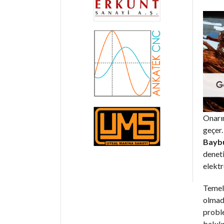
Onarım
geçer.
Baybu
deneti
elektr
Temel 
olmadı
proble
bakılı