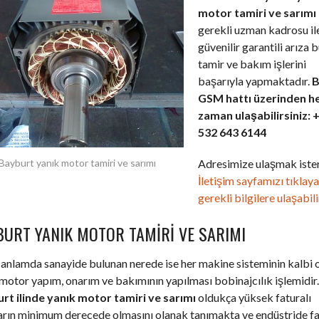
motor tamiri ve sarımı
gerekli uzman kadrosu il
güvenilir garantili arıza 
tamir ve bakım işlerini
başarıyla yapmaktadır.
B
GSM hattı üzerinden h
zaman ulaşabilirsiniz: 
532 643 6144
Adresimize ulaşmak ister
Bayburt yanık motor tamiri ve sarımı
İletişim sayfamızı tıklay
gerekli bilgilere ulaşabili
BURT YANIK MOTOR TAMIRI VE SARIMI
anlamda sanayide bulunan nerede ise her makine sisteminin kalbi 
motor yapım, onarım ve bakımının yapılması bobinajcılık işlemidir.
rt ilinde yanık motor tamiri ve sarımı
oldukça yüksek faturalı
ların minimum derecede olmasını olanak tanımakta ve endüstride f