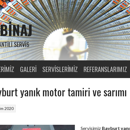
BINAJ
ANTILI SERVIS
ERIMIZ
GALERI
SERVISLERIMIZ
REFERANSLARIMIZ
burt yanık motor tamiri ve sarımı
im 2020
Servisimiz
Bayburt yanı