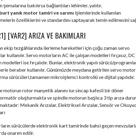
m şemalarına bakılırsa bağlantıları lehimler, yalıtır,
urt yanık motor tamiri ve sarımı
işlemlerinde kullanılan
elerin özelliklerini ve standardını saptayarak temin edilmesini sağ
1] [VAR2] ARIZA VE BAKIMLARI
an ekip tezgâhlarında ilerleme hareketleri için çoğu zaman servo
ar kullanılır. Servo motorların AC ile çalışan modelleri fırçasız, DC 
n modelleri ise fırçalıdır. Bunlar, elektronik yapılı sürücü/programla
erle beraber kullanılır. Günümüzde meydana getirilen servo motor
ırma sürücüleri,tamamen mikroişlemci kontrollü ve dijital yapılıdır.
e motorun rotor manyetik alanını ise sincap kafesli bir döner
formatör oluşturmakta ve spindle motorun başlıca 3 tip arıza dur
aktadır: Mekanik Arızalar, Elektriksel Arızalar, Sensör ve Okuyu
arı
arın sürücülerde elektronik kart tamirinde bahsi geçen mevzularl
rda onarım edilir.