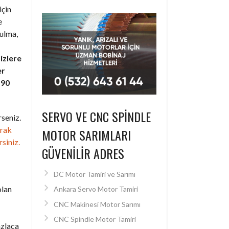
için
e
bulma,
izlere
er
+90
SERVO VE CNC SPINDLE
seniz.
arak
MOTOR SARIMLARI
rsiniz.
GÜVENILIR ADRES
DC Motor Tamiri ve Sarımı
olan
Ankara Servo Motor Tamiri
CNC Makinesi Motor Sarımı
CNC Spindle Motor Tamiri
azlaca