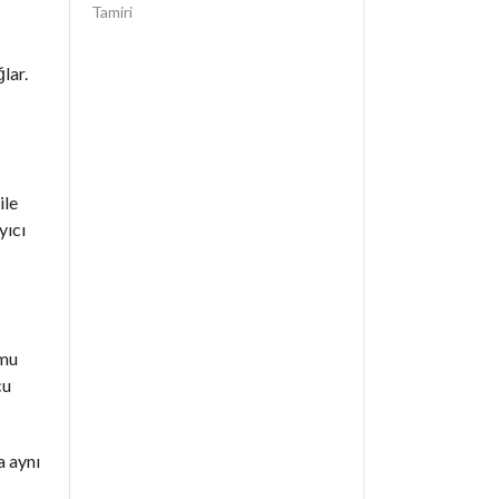
Tamiri
lar.
ile
yıcı
umu
cu
a aynı