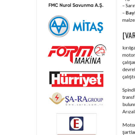
– Sarı
–
Bayb
malzem
[VAR
kırılg
motorl
çalışa
devrel
çalışt
Spindl
trans
bulunm
Arızal
Motorl
şartla