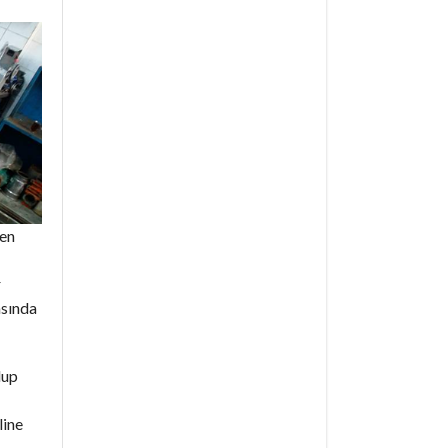
den
r
asında
lup
line