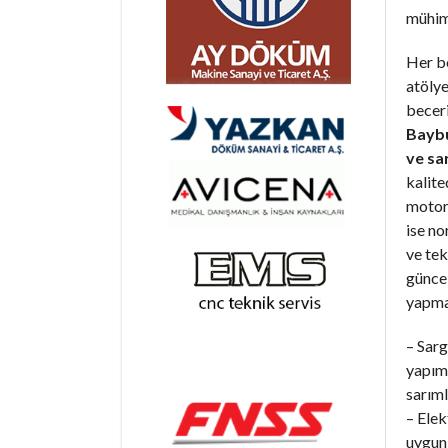
mühim
Her b
atöly
becer
Baybu
ve sa
kalite
motorl
ise n
ve tek
günce
yapma
– Sarg
yapım 
sarıml
– Elek
uygun 