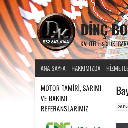
Skip
to
content
DINÇ BO
KALITELI İŞÇILIK, GAR
ANA SAYFA
HAKKIMIZDA
HIZMETL
MOTOR TAMIRI, SARIMI
Bay
VE BAKIMI
REFERANSLARIMIZ
28 Ek