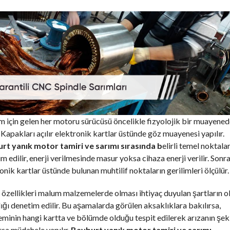
 için gelen her motoru sürücüsü öncelikle fizyolojik bir muayene
 Kapakları açılır elektronik kartlar üstünde göz muayenesi yapılır.
rt yanık motor tamiri ve sarımı sırasında b
elirli temel noktala
m edilir, enerji verilmesinde masur yoksa cihaza enerji verilir. Sonr
onik kartlar üstünde bulunan muhtilif noktaların gerilimleri ölçülür.
özellikleri malum malzemelerde olması ihtiyaç duyulan şartların o
ğı denetim edilir. Bu aşamalarda görülen aksaklıklara bakılırsa,
minin hangi kartta ve bölümde olduğu tespit edilerek arızanın şek
rsa müdahele yapılır.
Bayburt yanık motor tamiri ve sarımı