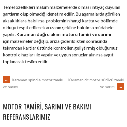
Temel özellikleri malum malzemelerde olması ihtiyaç duyulan
şartların olup olmadığı denetim edilir. Bu aşamalarda görülen
aksaklıklara bakılırsa, probleminin hangi kartta ve bölümde
olduğu tespit edilerek arızanın şekline bakılırsa müdahele
yapılır.
Karaman doğru akım motoru tamiri ve sarımı
için malzemeler değişip, arıza giderildikten sonrasında
tekrardan kartlar üstünde kontroller, geliştirmiş olduğumuz
kontrol cihazları ile yapılır ve uygun sonuçlar alınırsa aygıt
toplanarak teslim edilir.
POST
←
Karaman spindle motor tamiri
Karaman dc motor sürücü tamiri
ve sarımı
→
ve sarımı
NAVIGATION
MOTOR TAMIRI, SARIMI VE BAKIMI
REFERANSLARIMIZ