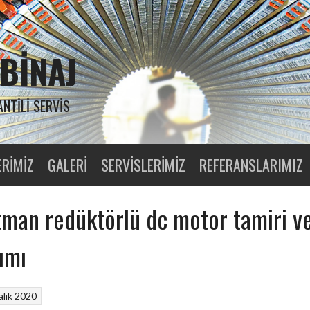
BINAJ
ANTILI SERVIS
ERIMIZ
GALERI
SERVISLERIMIZ
REFERANSLARIMIZ
man redüktörlü dc motor tamiri v
ımı
alık 2020