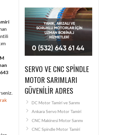
amiri
zman
ntili
kım
SM
man
SERVO VE CNC SPINDLE
 643
MOTOR SARIMLARI
GÜVENILIR ADRES
seniz.
arak
DC Motor Tamiri ve Sarımı
Ankara Servo Motor Tamiri
CNC Makinesi Motor Sarımı
CNC Spindle Motor Tamiri
olan