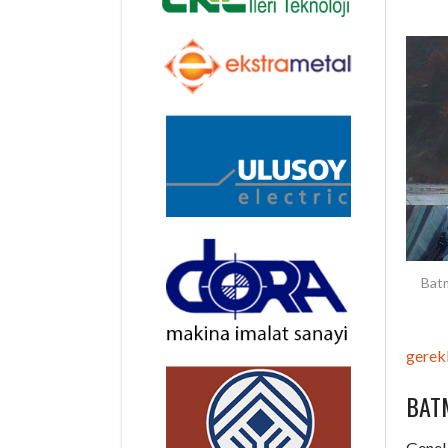
Batm
gerekl
BAT
Genel 