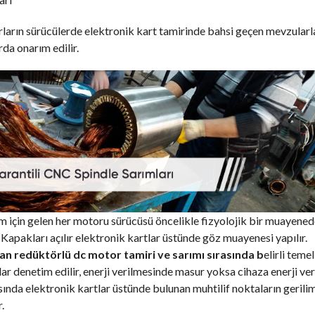
arın sürücülerde elektronik kart tamirinde bahsi geçen mevzularl
rda onarım edilir.
 için gelen her motoru sürücüsü öncelikle fizyolojik bir muayene
 Kapakları açılır elektronik kartlar üstünde göz muayenesi yapılır.
n redüktörlü dc motor tamiri ve sarımı sırasında b
elirli temel
ar denetim edilir, enerji verilmesinde masur yoksa cihaza enerji veri
ında elektronik kartlar üstünde bulunan muhtilif noktaların gerilim
.