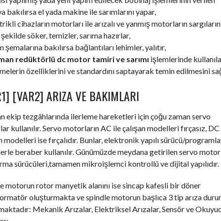
 bakılırsa el yada makine ile sarımlarını yapar,
trikli cihazların motorları ile arızalı ve yanmış motorların sargıların
şekilde söker, temizler, sarıma hazırlar,
m şemalarına bakılırsa bağlantıları lehimler, yalıtır,
an redüktörlü dc motor tamiri ve sarımı
işlemlerinde kullanıl
elerin özelliklerini ve standardını saptayarak temin edilmesini sağ
1] [VAR2] ARIZA VE BAKIMLARI
an ekip tezgâhlarında ilerleme hareketleri için çoğu zaman servo
ar kullanılır. Servo motorların AC ile çalışan modelleri fırçasız, DC 
n modelleri ise fırçalıdır. Bunlar, elektronik yapılı sürücü/programla
erle beraber kullanılır. Günümüzde meydana getirilen servo motor
ırma sürücüleri,tamamen mikroişlemci kontrollü ve dijital yapılıdır.
e motorun rotor manyetik alanını ise sincap kafesli bir döner
formatör oluşturmakta ve spindle motorun başlıca 3 tip arıza dur
aktadır: Mekanik Arızalar, Elektriksel Arızalar, Sensör ve Okuyu
arı