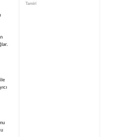
Tamiri
ı
an
lar.
ile
yıcı
umu
cu