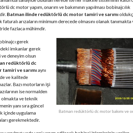
örlü dc motor yapım, onarım ve bakımının yapılması bobinajcılık
dir.
Batman ilinde redüktörlü dc motor tamiri ve sarımı
oldukç
 faturalı arızaların minimum derecede olmasını olanak tanımakta 
ride fazlaca mühimdir.
obinajcı gerek
edeki imkanlar gerek
i ve deneyim olsun
n redüktörlü dc
 tamiri ve sarımı
aynı
de ve kalitede
zlar. Bazı motorların işi
azılarının ise normalden
 olmakta ve teknik
enin yanı sıra güncel
Batman redüktörlü dc motor bakımı ve o
k içinde uygulama
ları gerekmektedir.
ısı yapılmış yada yeni yapım edilecek bobinaj işlemlerinin verilen