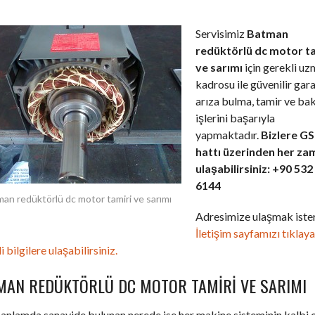
Servisimiz
Batman
redüktörlü dc motor t
ve sarımı
için gerekli u
kadrosu ile güvenilir gara
arıza bulma, tamir ve ba
işlerini başarıyla
yapmaktadır.
Bizlere G
hattı üzerinden her za
ulaşabilirsiniz: +90 532
6144
an redüktörlü dc motor tamiri ve sarımı
Adresimize ulaşmak ister
İletişim sayfamızı tıklay
i bilgilere ulaşabilirsiniz.
MAN REDÜKTÖRLÜ DC MOTOR TAMIRI VE SARIMI
anlamda sanayide bulunan nerede ise her makine sisteminin kalbi 