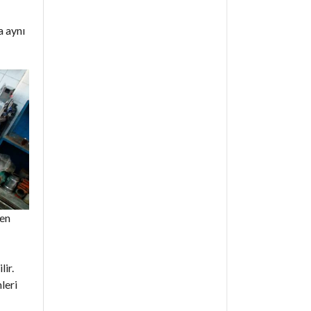
a aynı
den
lir.
leri