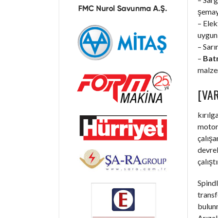
şemaya
– Elek
uygun 
– Sarı
–
Batm
malzem
[VAR
kırılg
motorl
çalışa
devrel
çalışt
Spindl
trans
bulunm
Arızal