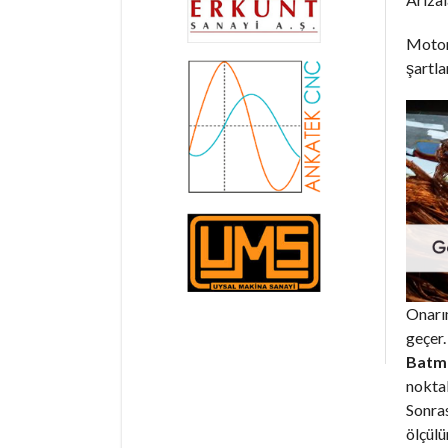
Motorl
şartla
Onarım
geçer.
Batma
noktal
Sonras
ölçülür