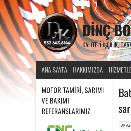
Skip
to
content
DINÇ BO
KALITELI İŞÇILIK, GAR
ANA SAYFA
HAKKIMIZDA
HIZMETL
MOTOR TAMIRI, SARIMI
Bat
VE BAKIMI
sar
REFERANSLARIMIZ
09 Ar