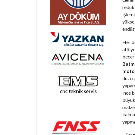
redükt
işlemi
yüksek
endüst
Her b
atöly
becer
Batma
motor
düzen
yapama
ince b
büyük
malzem
kalma
yapma
– Sarg