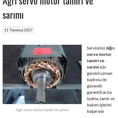
Ağrı servo motor tamiri ve
sarımı
11 Temmuz 2017
Servisimiz
Ağrı
servo motor
tamiri ve
sarımı
için
gerekli uzman
kadrosu ile
güvenilir
garantili arıza
bulma, tamir ve
bakım işlerini
Ağrı servo motor tamiri ve sarımı
başarıyla