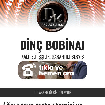
Skip
to
content
DINÇ BOBINAJ
KALITELI İŞÇILIK, GARANTILI SERVIS
ANA MENÜ İÇİN TIKLAYINIZ