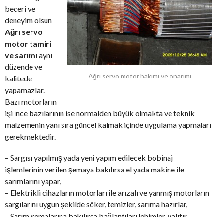
beceri ve
deneyim olsun
Ağrı servo
motor tamiri
ve sarımı
aynı
düzende ve
Ağrı servo motor bakımı ve onarımı
kalitede
yapamazlar.
Bazı motorların
işi ince bazılarının ise normalden büyük olmakta ve teknik
malzemenin yanı sıra güncel kalmak içinde uygulama yapmaları
gerekmektedir.
– Sargısı yapılmış yada yeni yapım edilecek bobinaj
işlemlerinin verilen şemaya bakılırsa el yada makine ile
sarımlarını yapar,
– Elektrikli cihazların motorları ile arızalı ve yanmış motorların
sargılarını uygun şekilde söker, temizler, sarıma hazırlar,
– Sarım şemalarına bakılırsa bağlantıları lehimler, yalıtır,