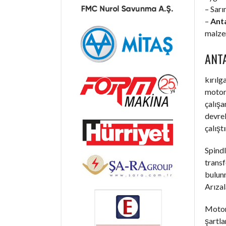
– Sarı
–
Anta
malzem
ANT
kırılg
motorl
çalışa
devrel
çalışt
Spindl
trans
bulunm
Arızal
Motorl
şartla