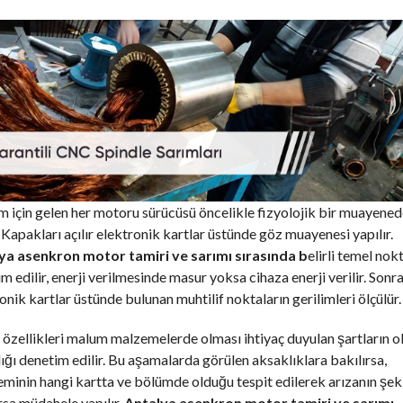
 için gelen her motoru sürücüsü öncelikle fizyolojik bir muayene
 Kapakları açılır elektronik kartlar üstünde göz muayenesi yapılır.
ya asenkron motor tamiri ve sarımı sırasında b
elirli temel nok
m edilir, enerji verilmesinde masur yoksa cihaza enerji verilir. Sonr
onik kartlar üstünde bulunan muhtilif noktaların gerilimleri ölçülür.
özellikleri malum malzemelerde olması ihtiyaç duyulan şartların o
ğı denetim edilir. Bu aşamalarda görülen aksaklıklara bakılırsa,
minin hangi kartta ve bölümde olduğu tespit edilerek arızanın şek
rsa müdahele yapılır.
Antalya asenkron motor tamiri ve sarımı