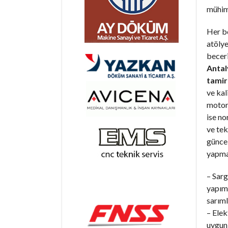
mühim
Her b
atöly
becer
Antal
tamir
ve kal
motorl
ise n
ve tek
günce
yapma
– Sarg
yapım 
sarıml
– Elek
uygun 