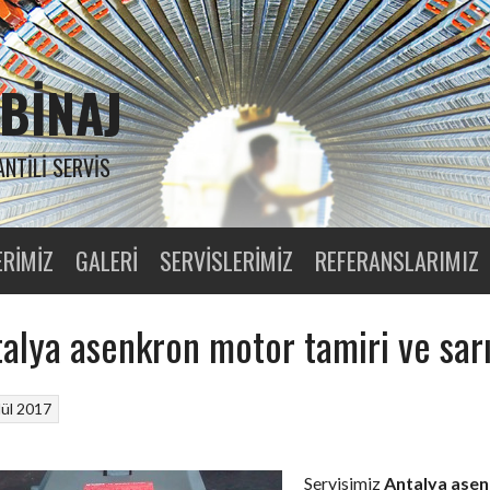
BINAJ
ANTILI SERVIS
ERIMIZ
GALERI
SERVISLERIMIZ
REFERANSLARIMIZ
alya asenkron motor tamiri ve sar
lül 2017
Servisimiz
Antalya ase