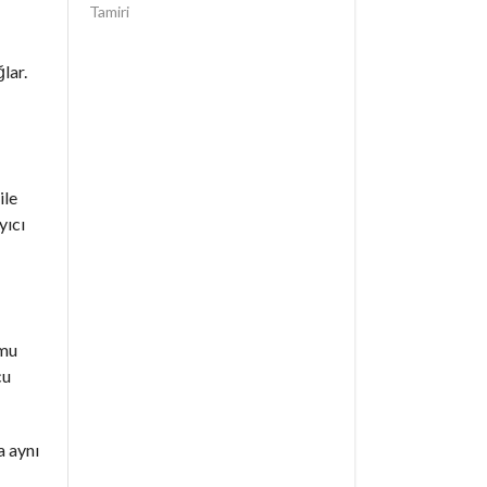
Tamiri
lar.
ile
yıcı
umu
cu
a aynı