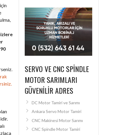
için
e
bulma,
izlere
er
+90
SERVO VE CNC SPINDLE
seniz.
arak
MOTOR SARIMLARI
rsiniz.
GÜVENILIR ADRES
DC Motor Tamiri ve Sarımı
olan
Ankara Servo Motor Tamiri
dir.
CNC Makinesi Motor Sarımı
alı
CNC Spindle Motor Tamiri
azlaca