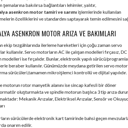
m şemalarına bakılırsa bağlantıları lehimler, yalıtır,
lya asenkron motor tamiri ve sarımı
işlemlerinde kullanılan
elerin özelliklerini ve standardını saptayarak temin edilmesini sağ
ALYA ASENKRON MOTOR ARIZA VE BAKIMLARI
an ekip tezgâhlarında ilerleme hareketleri için çoğu zaman servo
ar kullanılır. Servo motorların AC ile çalışan modelleri fırçasız, DC 
n modelleri ise fırçalıdır. Bunlar, elektronik yapılı sürücü/programla
erle beraber kullanılır. Günümüzde meydana getirilen servo motor
ırma sürücüleri,tamamen mikroişlemci kontrollü ve dijital yapılıdır.
e motorun rotor manyetik alanını ise sincap kafesli bir döner
formatör oluşturmakta ve spindle motorun başlıca 3 tip arıza dur
aktadır: Mekanik Arızalar, Elektriksel Arızalar, Sensör ve Okuyu
arı
arın sürücülerde elektronik kart tamirinde bahsi geçen mevzularl
rda onarım edilir.