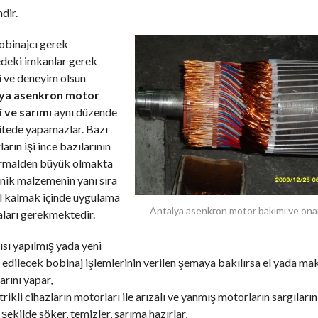
dir.
obinajcı gerek
edeki imkanlar gerek
i ve deneyim olsun
ya asenkron motor
i ve sarımı
aynı düzende
itede yapamazlar. Bazı
arın işi ince bazılarının
ormalden büyük olmakta
nik malzemenin yanı sıra
l kalmak içinde uygulama
Antalya asenkron motor bakımı ve ona
ları gerekmektedir.
ısı yapılmış yada yeni
edilecek bobinaj işlemlerinin verilen şemaya bakılırsa el yada mak
arını yapar,
trikli cihazların motorları ile arızalı ve yanmış motorların sargıların
şekilde söker, temizler, sarıma hazırlar,