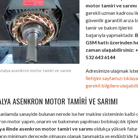
motor tamiri ve sarımı
gerekli uzman kadrosu il
güvenilir garantili arıza 
tamir ve bakım işlerini
başarıyla yapmaktadır.
B
GSM hattı üzerinden h
zaman ulaşabilirsiniz: 
532 643 6144
Adresimize ulaşmak ister
talya asenkron motor tamiri ve sarımı
İletişim sayfamızı tıklay
gerekli bilgilere ulaşabili
ALYA ASENKRON MOTOR TAMIRI VE SARIMI
anlamda sanayide bulunan nerede ise her makine sisteminin kalbi 
on motor yapım, onarım ve bakımının yapılması bobinajcılık işlemi
ya ilinde asenkron motor tamiri ve sarımı
oldukça yüksek fatur
ların minimum derecede olmasını olanak tanımakta ve endüstride f