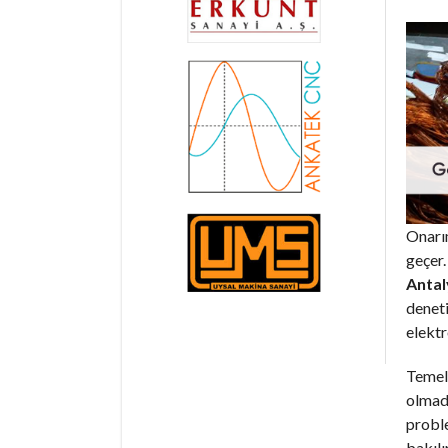
Onarım
geçer.
Antal
deneti
elektr
Temel 
olmadı
proble
bakılı