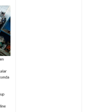
den
talar
asında
lup
line