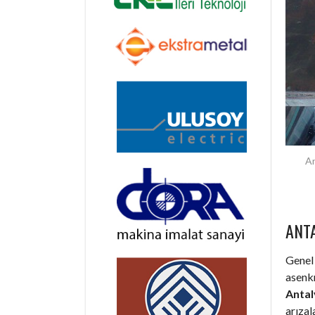
An
ANT
Genel 
asenkr
Antal
arıza