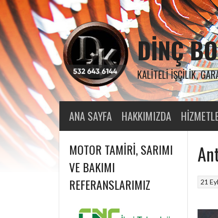
Skip
to
content
DINÇ BO
KALITELI İŞÇILIK, GAR
ANA SAYFA
HAKKIMIZDA
HIZMETL
MOTOR TAMIRI, SARIMI
Ant
VE BAKIMI
REFERANSLARIMIZ
21 Ey