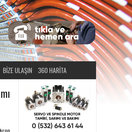
BIZE ULAŞIN
360 HARITA
ımı
nkron