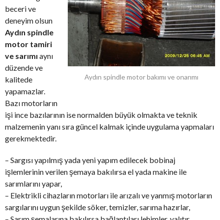
beceri ve
deneyim olsun
Aydın spindle
motor tamiri
ve sarımı
aynı
düzende ve
Aydın spindle motor bakımı ve onarımı
kalitede
yapamazlar.
Bazı motorların
işi ince bazılarının ise normalden büyük olmakta ve teknik
malzemenin yanı sıra güncel kalmak içinde uygulama yapmaları
gerekmektedir.
– Sargısı yapılmış yada yeni yapım edilecek bobinaj
işlemlerinin verilen şemaya bakılırsa el yada makine ile
sarımlarını yapar,
– Elektrikli cihazların motorları ile arızalı ve yanmış motorların
sargılarını uygun şekilde söker, temizler, sarıma hazırlar,
– Sarım şemalarına bakılırsa bağlantıları lehimler, yalıtır,