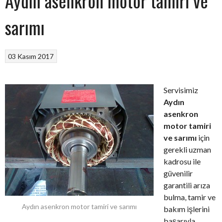
Aydın asenkron motor tamiri ve
sarımı
03 Kasım 2017
Servisimiz
Aydın
asenkron
motor tamiri
ve sarımı
için
gerekli uzman
kadrosu ile
güvenilir
garantili arıza
bulma, tamir ve
Aydın asenkron motor tamiri ve sarımı
bakım işlerini
başarıyla