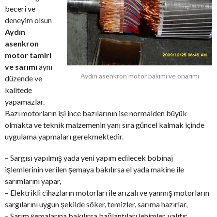
beceri ve
deneyim olsun
Aydın
asenkron
motor tamiri
ve sarımı
aynı
Aydın asenkron motor bakımı ve onarımı
düzende ve
kalitede
yapamazlar.
Bazı motorların işi ince bazılarının ise normalden büyük
olmakta ve teknik malzemenin yanı sıra güncel kalmak içinde
uygulama yapmaları gerekmektedir.
– Sargısı yapılmış yada yeni yapım edilecek bobinaj
işlemlerinin verilen şemaya bakılırsa el yada makine ile
sarımlarını yapar,
– Elektrikli cihazların motorları ile arızalı ve yanmış motorların
sargılarını uygun şekilde söker, temizler, sarıma hazırlar,
– Sarım şemalarına bakılırsa bağlantıları lehimler, yalıtır,