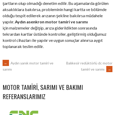
şartların olup olmadığı denetim edilir. Bu aşamalarda görülen
aksaklıklara bakılırsa, probleminin hangi kartta ve bölümde
olduğu tespit edilerek arızanın şekline bakılırsa müdahele
yapılır.
Aydın asenkron motor tamiri ve sarımı
için malzemeler değişip, arıza giderildikten sonrasında
tekrardan kartlar üstünde kontroller, geliştirmiş olduğumuz
kontrol cihazları ile yapılır ve uygun sonuçlar alınırsa aygıt
toplanarak teslim edilir.
POST
←
Aydın yanık motor tamiri ve
Balıkesir redüktörlü dc motor
tamiri ve sarımı
→
sarımı
NAVIGATION
MOTOR TAMIRI, SARIMI VE BAKIMI
REFERANSLARIMIZ