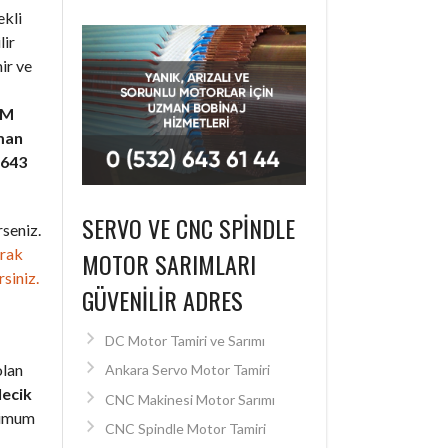
ekli
lir
ir ve
SM
man
 643
SERVO VE CNC SPINDLE
seniz.
arak
MOTOR SARIMLARI
rsiniz.
GÜVENILIR ADRES
DC Motor Tamiri ve Sarımı
olan
Ankara Servo Motor Tamiri
lecik
CNC Makinesi Motor Sarımı
nimum
CNC Spindle Motor Tamiri