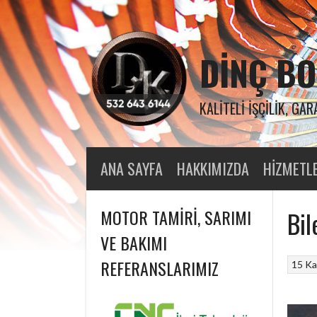
Skip
to
content
DINÇ BO
KALITELI İŞÇILIK, GAR
ANA SAYFA
HAKKIMIZDA
HIZMETL
MOTOR TAMIRI, SARIMI
Bil
VE BAKIMI
REFERANSLARIMIZ
15 Ka