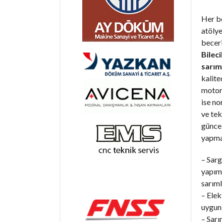
Her b
atöly
becer
Bilec
sarım
kalite
motorl
ise n
ve tek
günce
yapma
– Sarg
yapım 
sarıml
– Elek
uygun 
– Sarı