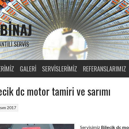
BINAJ
ANTILI SERVIS
ERIMIZ
GALERI
SERVISLERIMIZ
REFERANSLARIMIZ
ecik dc motor tamiri ve sarımı
sım 2017
Servisimiz
Bilecik dc m