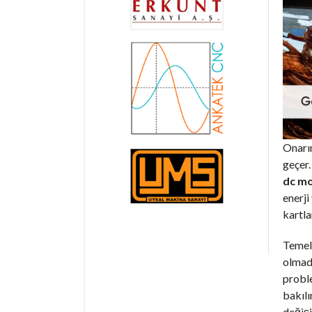
Onarım
geçer.
dc mo
enerji
kartla
Temel 
olmadı
proble
bakılı
değişi