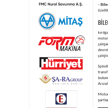
–
Bile
özelli
BILE
kırılg
motorl
çalışa
devrel
çalışt
Spindl
trans
bulunm
Arızal
Motorl
şartla