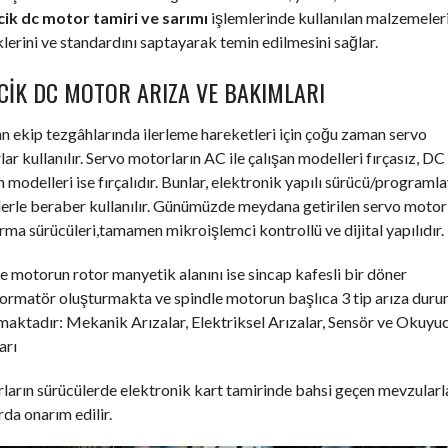
cik dc motor tamiri ve sarımı
işlemlerinde kullanılan malzemeler
klerini ve standardını saptayarak temin edilmesini sağlar.
CIK DC MOTOR ARIZA VE BAKIMLARI
an ekip tezgâhlarında ilerleme hareketleri için çoğu zaman servo
ar kullanılır. Servo motorların AC ile çalışan modelleri fırçasız, DC 
n modelleri ise fırçalıdır. Bunlar, elektronik yapılı sürücü/programla
erle beraber kullanılır. Günümüzde meydana getirilen servo motor
ırma sürücüleri,tamamen mikroişlemci kontrollü ve dijital yapılıdır.
e motorun rotor manyetik alanını ise sincap kafesli bir döner
formatör oluşturmakta ve spindle motorun başlıca 3 tip arıza dur
aktadır: Mekanik Arızalar, Elektriksel Arızalar, Sensör ve Okuyu
arı
arın sürücülerde elektronik kart tamirinde bahsi geçen mevzularl
rda onarım edilir.