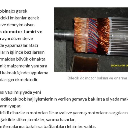
obinajcı gerek
edeki imkanlar gerek
i ve deneyim olsun
ik dc motor tamiri ve
ı
aynı düzende ve
de yapamazlar. Bazı
arın işi ince bazılarının
ormalden büyük olmakta
nik malzemenin yanı sıra
l kalmak içinde uygulama
Bilecik dc motor bakımı ve onarımı
ları gerekmektedir.
ısı yapılmış yada yeni
edilecek bobinaj işlemlerinin verilen şemaya bakılırsa el yada mak
arını yapar,
trikli cihazların motorları ile arızalı ve yanmış motorların sargıların
şekilde söker, temizler, sarıma hazırlar,
m şemalarına bakılırsa bağlantıları lehimler, yalıtır,