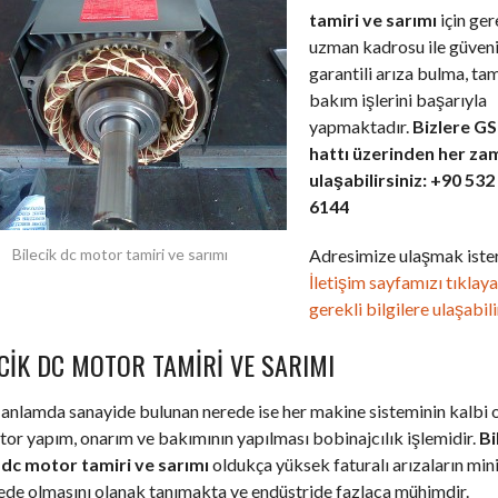
tamiri ve sarımı
için ger
uzman kadrosu ile güveni
garantili arıza bulma, tam
bakım işlerini başarıyla
yapmaktadır.
Bizlere G
hattı üzerinden her za
ulaşabilirsiniz: +90 532
6144
Adresimize ulaşmak ister
Bilecik dc motor tamiri ve sarımı
İletişim sayfamızı tıklay
gerekli bilgilere ulaşabili
CIK DC MOTOR TAMIRI VE SARIMI
anlamda sanayide bulunan nerede ise her makine sisteminin kalbi 
or yapım, onarım ve bakımının yapılması bobinajcılık işlemidir.
Bi
e dc motor tamiri ve sarımı
oldukça yüksek faturalı arızaların mi
ede olmasını olanak tanımakta ve endüstride fazlaca mühimdir.