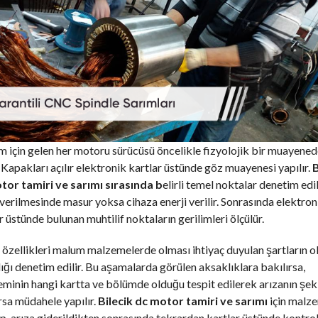
 için gelen her motoru sürücüsü öncelikle fizyolojik bir muayene
 Kapakları açılır elektronik kartlar üstünde göz muayenesi yapılır.
B
tor tamiri ve sarımı sırasında b
elirli temel noktalar denetim edil
 verilmesinde masur yoksa cihaza enerji verilir. Sonrasında elektron
r üstünde bulunan muhtilif noktaların gerilimleri ölçülür.
özellikleri malum malzemelerde olması ihtiyaç duyulan şartların o
ğı denetim edilir. Bu aşamalarda görülen aksaklıklara bakılırsa,
minin hangi kartta ve bölümde olduğu tespit edilerek arızanın şek
rsa müdahele yapılır.
Bilecik dc motor tamiri ve sarımı
için malz
p, arıza giderildikten sonrasında tekrardan kartlar üstünde kontrol