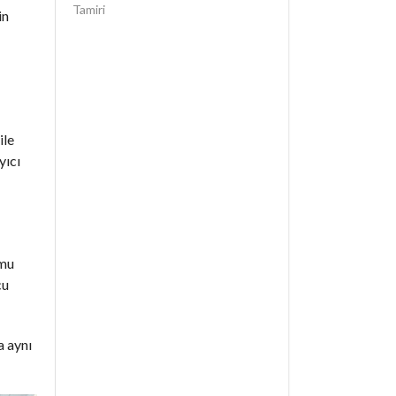
Tamiri
in
ile
yıcı
umu
cu
a aynı