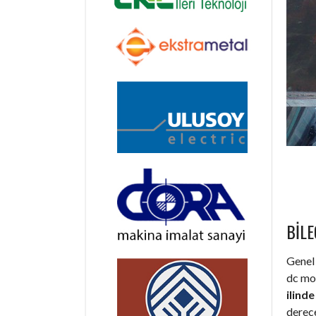
BILE
Genel 
dc mot
ilind
derec