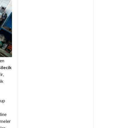
den
ilecik
ir,
ik
lup
line
emeler
ler,