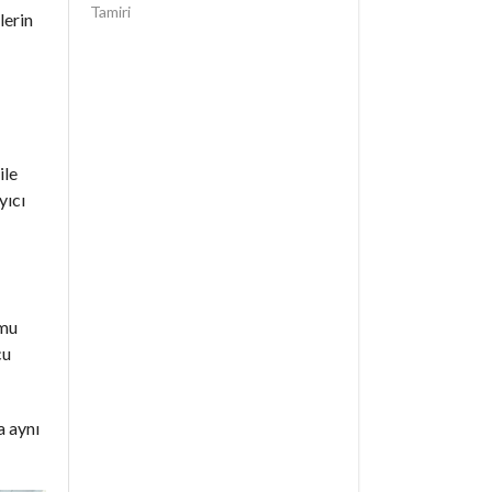
Tamiri
lerin
ile
yıcı
umu
cu
a aynı