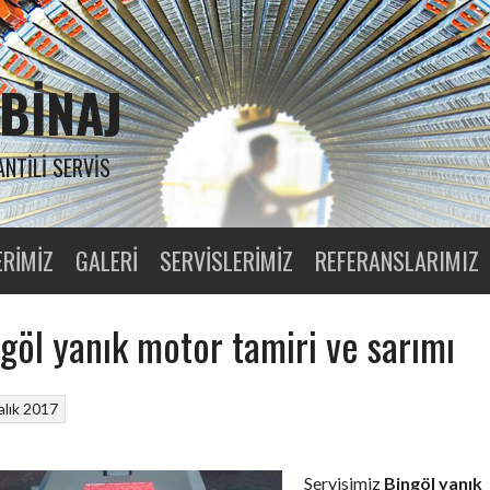
BINAJ
ANTILI SERVIS
ERIMIZ
GALERI
SERVISLERIMIZ
REFERANSLARIMIZ
göl yanık motor tamiri ve sarımı
alık 2017
Servisimiz
Bingöl yanık