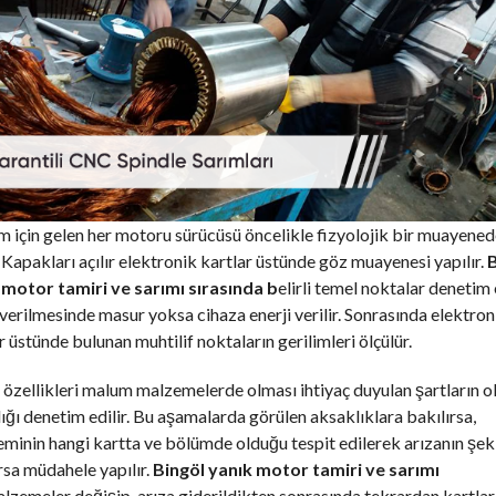
 için gelen her motoru sürücüsü öncelikle fizyolojik bir muayene
 Kapakları açılır elektronik kartlar üstünde göz muayenesi yapılır.
B
 motor tamiri ve sarımı sırasında b
elirli temel noktalar denetim e
 verilmesinde masur yoksa cihaza enerji verilir. Sonrasında elektron
r üstünde bulunan muhtilif noktaların gerilimleri ölçülür.
özellikleri malum malzemelerde olması ihtiyaç duyulan şartların o
ğı denetim edilir. Bu aşamalarda görülen aksaklıklara bakılırsa,
minin hangi kartta ve bölümde olduğu tespit edilerek arızanın şek
rsa müdahele yapılır.
Bingöl yanık motor tamiri ve sarımı
alzemeler değişip, arıza giderildikten sonrasında tekrardan kartlar