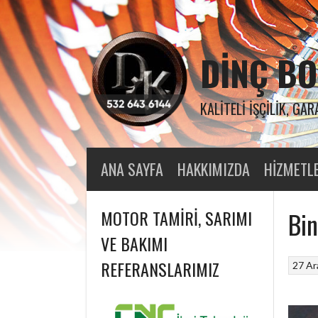
Skip
to
content
DINÇ BO
KALITELI İŞÇILIK, GAR
ANA SAYFA
HAKKIMIZDA
HIZMETL
MOTOR TAMIRI, SARIMI
Bin
VE BAKIMI
REFERANSLARIMIZ
27 Ar