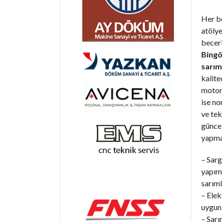
Her b
atöly
becer
Bingö
sarım
kalite
motorl
ise n
ve tek
günce
yapma
– Sarg
yapım 
sarıml
– Elek
uygun 
– Sarı