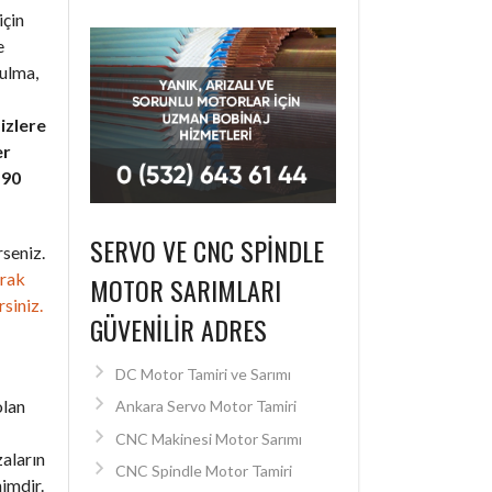
için
e
bulma,
izlere
er
+90
SERVO VE CNC SPINDLE
seniz.
arak
MOTOR SARIMLARI
rsiniz.
GÜVENILIR ADRES
DC Motor Tamiri ve Sarımı
olan
Ankara Servo Motor Tamiri
CNC Makinesi Motor Sarımı
zaların
CNC Spindle Motor Tamiri
imdir.