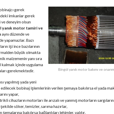
obinajcı gerek
edeki imkanlar gerek
i ve deneyim olsun
l yanık motor tamiri ve
ı
aynı düzende ve
de yapamazlar. Bazı
arın işi ince bazılarının
ormalden büyük olmakta
nik malzemenin yanı sıra
l kalmak içinde uygulama
Bingöl yanık motor bakımı ve onarım
ları gerekmektedir.
ısı yapılmış yada yeni
edilecek bobinaj işlemlerinin verilen şemaya bakılırsa el yada mak
arını yapar,
trikli cihazların motorları ile arızalı ve yanmış motorların sargıların
şekilde söker, temizler, sarıma hazırlar,
m şemalarına bakılırsa bağlantıları lehimler, yalıtır,