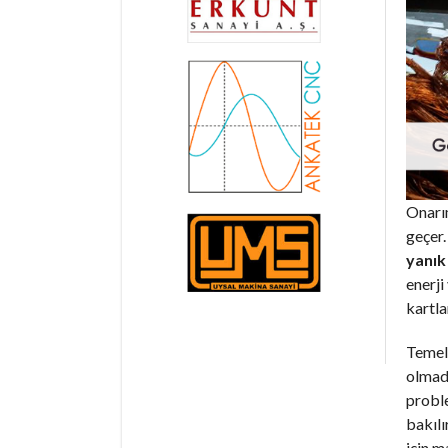
Onarım
geçer.
yanık
enerji
kartla
Temel 
olmadı
proble
bakılı
için m