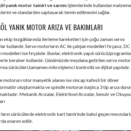
öl yanık motor tamiri ve sarımı
işlemlerinde kullanılan malzeme
klerini ve standardını saptayarak temin edilmesini sağlar.
GÖL YANIK MOTOR ARIZA VE BAKIMLARI
an ekip tezgâhlarında ilerleme hareketleri için çoğu zaman servo
ar kullanılır. Servo motorların AC ile çalışan modelleri fırçasız, DC 
n modelleri ise fırçalıdır. Bunlar, elektronik yapılı sürücü/programla
erle beraber kullanılır. Günümüzde meydana getirilen servo motor
ırma sürücüleri,tamamen mikroişlemci kontrollü ve dijital yapılıdır.
e motorun rotor manyetik alanını ise sincap kafesli bir döner
formatör oluşturmakta ve spindle motorun başlıca 3 tip arıza dur
aktadır: Mekanik Arızalar, Elektriksel Arızalar, Sensör ve Okuyu
arı
arın sürücülerde elektronik kart tamirinde bahsi geçen mevzularl
rda onarım edilir.