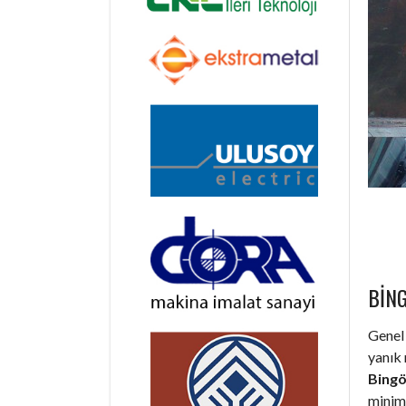
BIN
Genel 
yanık 
Bingö
minim