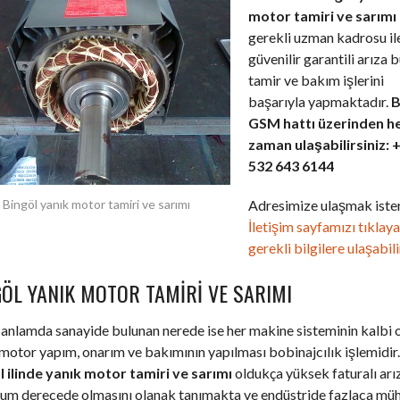
motor tamiri ve sarımı
gerekli uzman kadrosu il
güvenilir garantili arıza 
tamir ve bakım işlerini
başarıyla yapmaktadır.
B
GSM hattı üzerinden h
zaman ulaşabilirsiniz: 
532 643 6144
Adresimize ulaşmak ister
Bingöl yanık motor tamiri ve sarımı
İletişim sayfamızı tıklay
gerekli bilgilere ulaşabili
GÖL YANIK MOTOR TAMIRI VE SARIMI
anlamda sanayide bulunan nerede ise her makine sisteminin kalbi 
motor yapım, onarım ve bakımının yapılması bobinajcılık işlemidir.
l ilinde yanık motor tamiri ve sarımı
oldukça yüksek faturalı arı
um derecede olmasını olanak tanımakta ve endüstride fazlaca müh