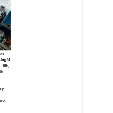
den
ingöl
dilir,
ik
lup
line