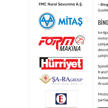
–
Bing
özelli
BIN
kırılg
motorl
çalışa
devrel
çalışt
Spindl
trans
bulunm
Arızal
Motorl
şartla