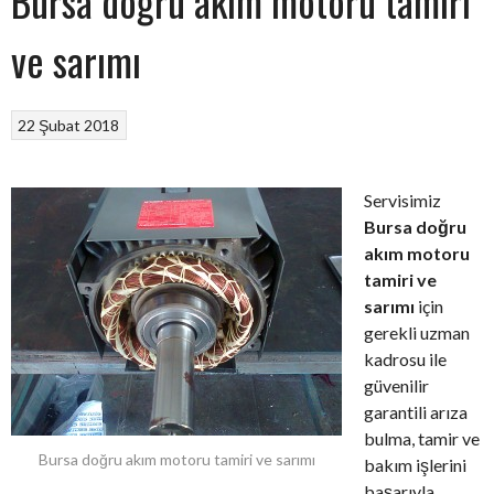
Bursa doğru akım motoru tamiri
ve sarımı
22 Şubat 2018
Servisimiz
Bursa doğru
akım motoru
tamiri ve
sarımı
için
gerekli uzman
kadrosu ile
güvenilir
garantili arıza
bulma, tamir ve
Bursa doğru akım motoru tamiri ve sarımı
bakım işlerini
başarıyla