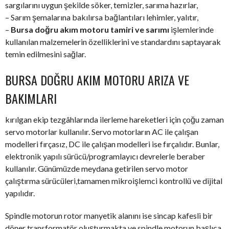
sargılarını uygun şekilde söker, temizler, sarıma hazırlar,
– Sarım şemalarına bakılırsa bağlantıları lehimler, yalıtır,
–
Bursa doğru akım motoru tamiri ve sarımı
işlemlerinde
kullanılan malzemelerin özelliklerini ve standardını saptayarak
temin edilmesini sağlar.
BURSA DOĞRU AKIM MOTORU ARIZA VE
BAKIMLARI
kırılgan ekip tezgâhlarında ilerleme hareketleri için çoğu zaman
servo motorlar kullanılır. Servo motorların AC ile çalışan
modelleri fırçasız, DC ile çalışan modelleri ise fırçalıdır. Bunlar,
elektronik yapılı sürücü/programlayıcı devrelerle beraber
kullanılır. Günümüzde meydana getirilen servo motor
çalıştırma sürücüleri,tamamen mikroişlemci kontrollü ve dijital
yapılıdır.
Spindle motorun rotor manyetik alanını ise sincap kafesli bir
döner transformatör oluşturmakta ve spindle motorun başlıca