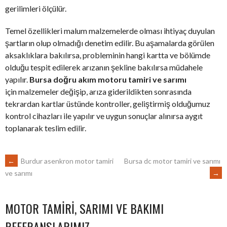
gerilimleri ölçülür.
Temel özellikleri malum malzemelerde olması ihtiyaç duyulan
şartların olup olmadığı denetim edilir. Bu aşamalarda görülen
aksaklıklara bakılırsa, probleminin hangi kartta ve bölümde
olduğu tespit edilerek arızanın şekline bakılırsa müdahele
yapılır.
Bursa doğru akım motoru tamiri ve sarımı
için malzemeler değişip, arıza giderildikten sonrasında
tekrardan kartlar üstünde kontroller, geliştirmiş olduğumuz
kontrol cihazları ile yapılır ve uygun sonuçlar alınırsa aygıt
toplanarak teslim edilir.
POST
←
Burdur asenkron motor tamiri
Bursa dc motor tamiri ve sarımı
→
ve sarımı
NAVIGATION
MOTOR TAMIRI, SARIMI VE BAKIMI
REFERANSLARIMIZ