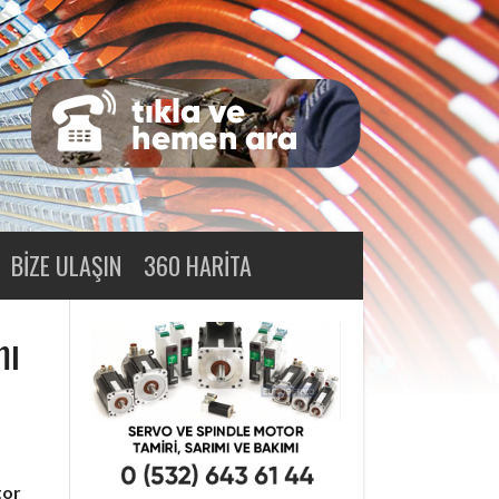
BIZE ULAŞIN
360 HARITA
mı
tor