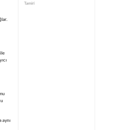
Tamiri
lar.
ile
yıcı
umu
cu
a aynı