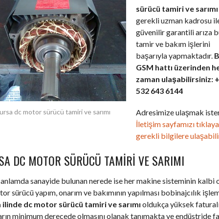
sürücü tamiri ve sarımı
gerekli uzman kadrosu il
güvenilir garantili arıza 
tamir ve bakım işlerini
başarıyla yapmaktadır.
B
GSM hattı üzerinden h
zaman ulaşabilirsiniz: 
532 643 6144
Adresimize ulaşmak ister
ursa dc motor sürücü tamiri ve sarımı
İletişim sayfamızı tıklay
gerekli bilgilere ulaşabili
SA DC MOTOR SÜRÜCÜ TAMIRI VE SARIMI
anlamda sanayide bulunan nerede ise her makine sisteminin kalbi 
or sürücü yapım, onarım ve bakımının yapılması bobinajcılık işlem
 ilinde dc motor sürücü tamiri ve sarımı
oldukça yüksek fatural
ların minimum derecede olmasını olanak tanımakta ve endüstride f