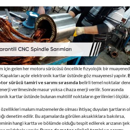
 için gelen her motoru sürücüsü öncelikle fizyolojik bir muayene
 Kapakları açılır elektronik kartlar üstünde göz muayenesi yapılır.
tor sürücü tamiri ve sarımı sırasında b
elirli temel noktalar den
, enerji verilmesinde masur yoksa cihaza enerji verilir. Sonrasında
onik kartlar üstünde bulunan muhtilif noktaların gerilimleri ölçülür.
özellikleri malum malzemelerde olması ihtiyaç duyulan şartların o
ğı denetim edilir. Bu aşamalarda görülen aksaklıklara bakılırsa,
minin hangi kartta ve bölümde olduğu tespit edilerek arızanın şek
rsa müdahele yapılır.
Bursa dc motor sürücü tamiri ve sarımı