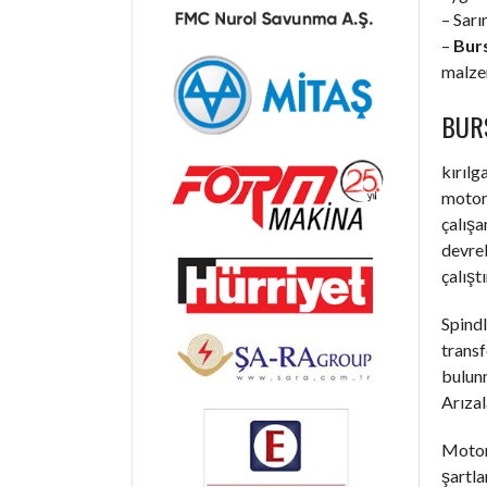
– Sarı
–
Burs
malzem
BUR
kırılg
motorl
çalışa
devrel
çalışt
Spindl
trans
bulunm
Arızal
Motorl
şartla