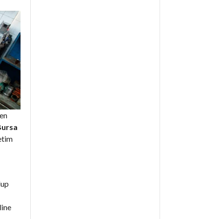
den
Bursa
etim
lup
line