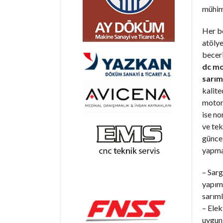
mühim
Her b
atöly
becer
dc mo
sarım
kalite
motorl
ise n
ve tek
günce
yapma
– Sarg
yapım 
sarıml
– Elek
uygun 