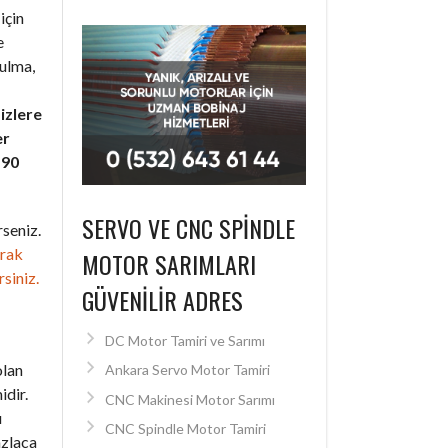
için
e
bulma,
izlere
er
+90
SERVO VE CNC SPINDLE
seniz.
arak
MOTOR SARIMLARI
rsiniz.
GÜVENILIR ADRES
DC Motor Tamiri ve Sarımı
olan
Ankara Servo Motor Tamiri
idir.
CNC Makinesi Motor Sarımı
ı
CNC Spindle Motor Tamiri
azlaca