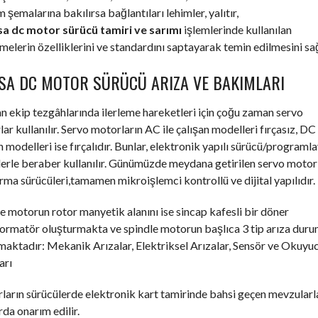
m şemalarına bakılırsa bağlantıları lehimler, yalıtır,
a dc motor sürücü tamiri ve sarımı
işlemlerinde kullanılan
elerin özelliklerini ve standardını saptayarak temin edilmesini sağ
SA DC MOTOR SÜRÜCÜ ARIZA VE BAKIMLARI
an ekip tezgâhlarında ilerleme hareketleri için çoğu zaman servo
ar kullanılır. Servo motorların AC ile çalışan modelleri fırçasız, DC 
n modelleri ise fırçalıdır. Bunlar, elektronik yapılı sürücü/programla
erle beraber kullanılır. Günümüzde meydana getirilen servo motor
ırma sürücüleri,tamamen mikroişlemci kontrollü ve dijital yapılıdır.
e motorun rotor manyetik alanını ise sincap kafesli bir döner
formatör oluşturmakta ve spindle motorun başlıca 3 tip arıza dur
aktadır: Mekanik Arızalar, Elektriksel Arızalar, Sensör ve Okuyu
arı
arın sürücülerde elektronik kart tamirinde bahsi geçen mevzularl
rda onarım edilir.