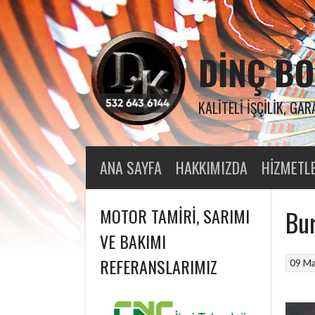
Skip
to
content
DINÇ BO
KALITELI İŞÇILIK, GAR
ANA SAYFA
HAKKIMIZDA
HIZMETL
MOTOR TAMIRI, SARIMI
Bur
VE BAKIMI
REFERANSLARIMIZ
09 Ma