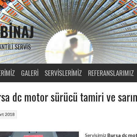
BINAJ
ANTILI SERVIS
ERIMIZ
GALERI
SERVISLERIMIZ
REFERANSLARIMIZ
sa dc motor sürücü tamiri ve sarı
rt 2018
Servisimiz
Bursa dc mo