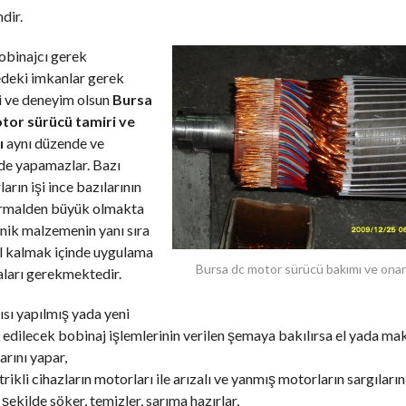
dir.
obinajcı gerek
edeki imkanlar gerek
i ve deneyim olsun
Bursa
tor sürücü tamiri ve
ı
aynı düzende ve
de yapamazlar. Bazı
arın işi ince bazılarının
ormalden büyük olmakta
nik malzemenin yanı sıra
l kalmak içinde uygulama
Bursa dc motor sürücü bakımı ve onar
ları gerekmektedir.
ısı yapılmış yada yeni
edilecek bobinaj işlemlerinin verilen şemaya bakılırsa el yada mak
arını yapar,
trikli cihazların motorları ile arızalı ve yanmış motorların sargıların
şekilde söker, temizler, sarıma hazırlar,