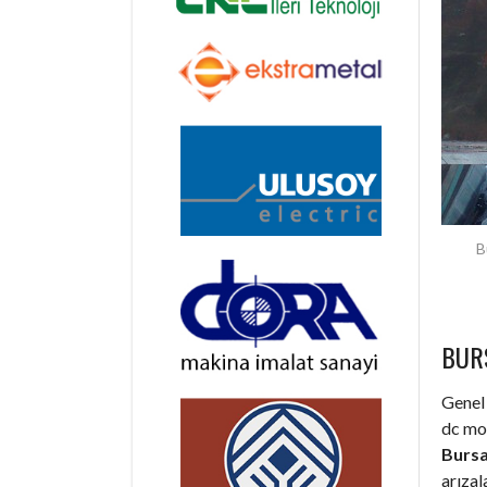
B
BUR
Genel 
dc mot
Bursa
arıza