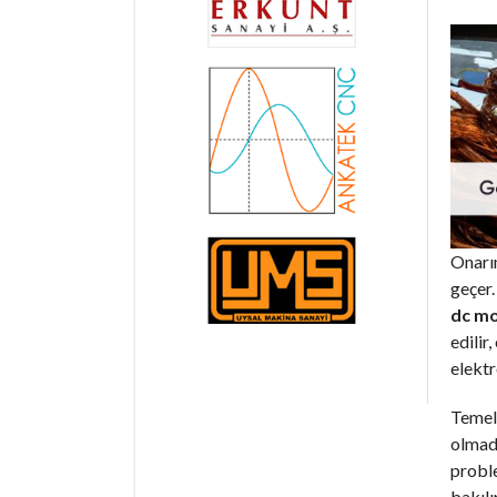
Onarım
geçer.
dc mo
edilir
elektr
Temel 
olmadı
proble
bakılı