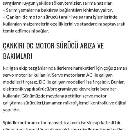
sargılarını uygun şekilde söker, temizler, sarıma hazırlar,
– Sarım şemalarına bakılırsa bağlantıları lehimler, yalıtır,
–
Çankırı dc motor sürücü tamiri ve sarımı
işlemlerinde
kullanılan malzemelerin özelliklerini ve standardını saptayarak
temin edilmesini sağlar.
ÇANKIRI DC MOTOR SÜRÜCÜ ARIZA VE
BAKIMLARI
kırılgan ekip tezgâhlarında ilerleme hareketleri için çoğu zaman
servo motorlar kullanılır. Servo motorların AC ile çalışan
modelleri fırçasız, DC ile çalışan modelleri ise fırçalıdır. Bunlar,
elektronik yapılı sürücü/programlayıcı devrelerle beraber
kullanılır. Günümüzde meydana getirilen servo motor
çalıştırma sürücüleri,tamamen mikroişlemci kontrollü ve dijital
yapılıdır.
Spindle motorun rotor manyetik alanını ise sincap kafesli bir
döner transformatör oluşturmakta ve spindle motorun başlıca