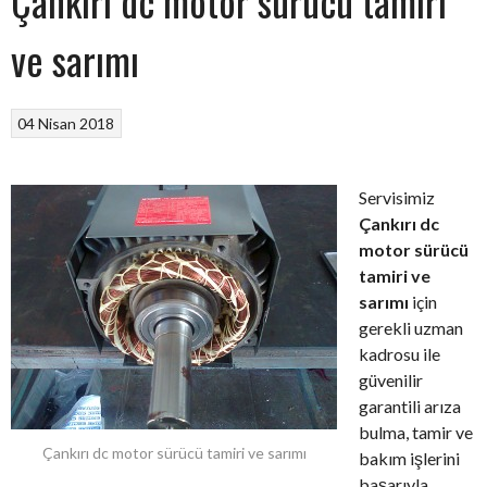
Çankırı dc motor sürücü tamiri
ve sarımı
04 Nisan 2018
Servisimiz
Çankırı dc
motor sürücü
tamiri ve
sarımı
için
gerekli uzman
kadrosu ile
güvenilir
garantili arıza
bulma, tamir ve
Çankırı dc motor sürücü tamiri ve sarımı
bakım işlerini
başarıyla