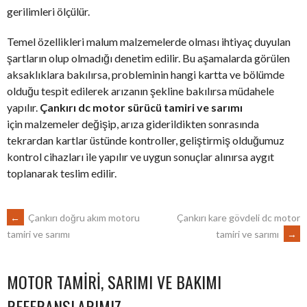
gerilimleri ölçülür.
Temel özellikleri malum malzemelerde olması ihtiyaç duyulan
şartların olup olmadığı denetim edilir. Bu aşamalarda görülen
aksaklıklara bakılırsa, probleminin hangi kartta ve bölümde
olduğu tespit edilerek arızanın şekline bakılırsa müdahele
yapılır.
Çankırı dc motor sürücü tamiri ve sarımı
için malzemeler değişip, arıza giderildikten sonrasında
tekrardan kartlar üstünde kontroller, geliştirmiş olduğumuz
kontrol cihazları ile yapılır ve uygun sonuçlar alınırsa aygıt
toplanarak teslim edilir.
POST
←
Çankırı doğru akım motoru
Çankırı kare gövdeli dc motor
tamiri ve sarımı
→
tamiri ve sarımı
NAVIGATION
MOTOR TAMIRI, SARIMI VE BAKIMI
REFERANSLARIMIZ