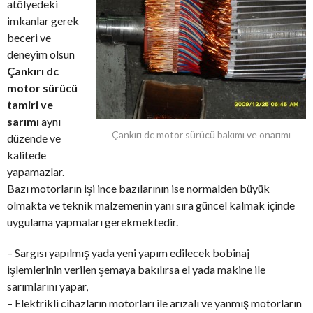
atölyedeki
imkanlar gerek
beceri ve
deneyim olsun
Çankırı dc
motor sürücü
tamiri ve
sarımı
aynı
Çankırı dc motor sürücü bakımı ve onarımı
düzende ve
kalitede
yapamazlar.
Bazı motorların işi ince bazılarının ise normalden büyük
olmakta ve teknik malzemenin yanı sıra güncel kalmak içinde
uygulama yapmaları gerekmektedir.
– Sargısı yapılmış yada yeni yapım edilecek bobinaj
işlemlerinin verilen şemaya bakılırsa el yada makine ile
sarımlarını yapar,
– Elektrikli cihazların motorları ile arızalı ve yanmış motorların