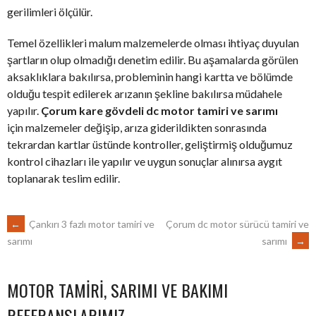
gerilimleri ölçülür.
Temel özellikleri malum malzemelerde olması ihtiyaç duyulan
şartların olup olmadığı denetim edilir. Bu aşamalarda görülen
aksaklıklara bakılırsa, probleminin hangi kartta ve bölümde
olduğu tespit edilerek arızanın şekline bakılırsa müdahele
yapılır.
Çorum kare gövdeli dc motor tamiri ve sarımı
için malzemeler değişip, arıza giderildikten sonrasında
tekrardan kartlar üstünde kontroller, geliştirmiş olduğumuz
kontrol cihazları ile yapılır ve uygun sonuçlar alınırsa aygıt
toplanarak teslim edilir.
POST
←
Çankırı 3 fazlı motor tamiri ve
Çorum dc motor sürücü tamiri ve
sarımı
→
sarımı
NAVIGATION
MOTOR TAMIRI, SARIMI VE BAKIMI
REFERANSLARIMIZ