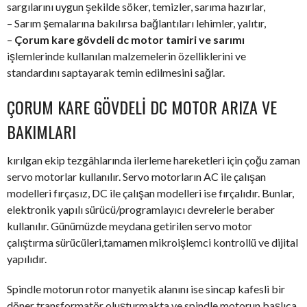
sargılarını uygun şekilde söker, temizler, sarıma hazırlar,
– Sarım şemalarına bakılırsa bağlantıları lehimler, yalıtır,
–
Çorum kare gövdeli dc motor tamiri ve sarımı
işlemlerinde kullanılan malzemelerin özelliklerini ve
standardını saptayarak temin edilmesini sağlar.
ÇORUM KARE GÖVDELI DC MOTOR ARIZA VE
BAKIMLARI
kırılgan ekip tezgâhlarında ilerleme hareketleri için çoğu zaman
servo motorlar kullanılır. Servo motorların AC ile çalışan
modelleri fırçasız, DC ile çalışan modelleri ise fırçalıdır. Bunlar,
elektronik yapılı sürücü/programlayıcı devrelerle beraber
kullanılır. Günümüzde meydana getirilen servo motor
çalıştırma sürücüleri,tamamen mikroişlemci kontrollü ve dijital
yapılıdır.
Spindle motorun rotor manyetik alanını ise sincap kafesli bir
döner transformatör oluşturmakta ve spindle motorun başlıca