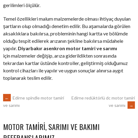
gerilimleri ölçülür.
Temel özellikleri malum malzemelerde olması ihtiyaç duyulan
şartların olup olmadığı denetim edilir. Bu aşamalarda görülen
aksaklıklara bakılırsa, probleminin hangi kartta ve bölümde
olduğu tespit edilerek arızanın şekline bakılırsa müdahele
yapılır.
Diyarbakır asenkron motor tamiri ve sarımı
için malzemeler değişip, arıza giderildikten sonrasında
tekrardan kartlar üstünde kontroller, geliştirmiş olduğumuz
kontrol cihazları ile yapılır ve uygun sonuçlar alınırsa aygıt
toplanarak teslim edilir.
POST
←
Edirne spindle motor tamiri
Edirne redüktörlü dc motor tamiri
ve sarımı
→
ve sarımı
NAVIGATION
MOTOR TAMIRI, SARIMI VE BAKIMI
REFERANSLARIMIZ