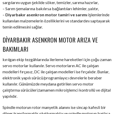
sargılarını uygun şekilde söker, temizler, sarıma hazırlar,
– Sarım şemalarına bakılırsa bağlantıları lehimler, yalıtır,
–
Diyarbakır asenkron motor tamiri ve sarımı
işlemlerinde
kullanılan malzemelerin özelliklerini ve standardını saptayarak
temin edilmesini sağlar.
DIYARBAKIR ASENKRON MOTOR ARIZA VE
BAKIMLARI
kırılgan ekip tezgâhlarında ilerleme hareketleri için çoğu zaman
servo motorlar kullanılır. Servo motorların AC ile çalışan
modelleri fırçasız, DC ile çalışan modelleri ise fırçalıdır. Bunlar,
elektronik yapılı sürücü/programlayıcı devrelerle beraber
kullanılır. Günümüzde meydana getirilen servo motor
çalıştırma sürücüleri,tamamen mikroişlemci kontrollü ve dijital
yapılıdır.
Spindle motorun rotor manyetik alanını ise sincap kafesli bir
döner transformatör oluşturmakta ve spindle motorun başlıca