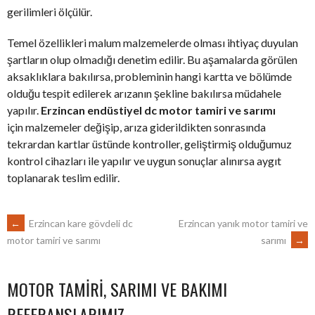
gerilimleri ölçülür.
Temel özellikleri malum malzemelerde olması ihtiyaç duyulan
şartların olup olmadığı denetim edilir. Bu aşamalarda görülen
aksaklıklara bakılırsa, probleminin hangi kartta ve bölümde
olduğu tespit edilerek arızanın şekline bakılırsa müdahele
yapılır.
Erzincan endüstiyel dc motor tamiri ve sarımı
için malzemeler değişip, arıza giderildikten sonrasında
tekrardan kartlar üstünde kontroller, geliştirmiş olduğumuz
kontrol cihazları ile yapılır ve uygun sonuçlar alınırsa aygıt
toplanarak teslim edilir.
POST
←
Erzincan kare gövdeli dc
Erzincan yanık motor tamiri ve
sarımı
→
motor tamiri ve sarımı
NAVIGATION
MOTOR TAMIRI, SARIMI VE BAKIMI
REFERANSLARIMIZ