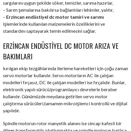
sargılarını uygun şekilde söker, temizler, sarıma hazırlar,
– Sarım şemalarına bakılırsa bağlantıları lehimler, yalıtır,
–
Erzincan endüstiyel dc motor tamiri ve sarımı
işlemlerinde kullanılan malzemelerin özelliklerini ve
standardını saptayarak temin edilmesini sağlar.
ERZINCAN ENDÜSTIYEL DC MOTOR ARIZA VE
BAKIMLARI
kırılgan ekip tezgâhlarında ilerleme hareketleri için çoğu zaman
servo motorlar kullanılır. Servo motorların AC ile çalışan
modelleri fırçasız, DC ile çalışan modelleri ise fırçalıdır. Bunlar,
elektronik yapılı sürücü/programlayıcı devrelerle beraber
kullanılır. Günümüzde meydana getirilen servo motor
çalıştırma sürücüleri,tamamen mikroişlemci kontrollü ve dijital
yapılıdır.
Spindle motorun rotor manyetik alanını ise sincap kafesli bir
döner transformatör oluşturmakta ve spindle motorun başlıca